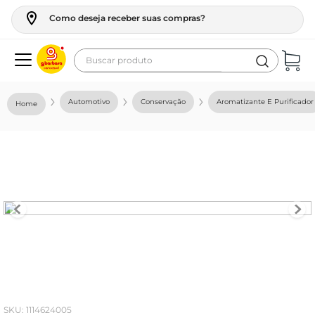
Como deseja receber suas compras?
Buscar produto
Termos mais buscados
Automotivo
Conservação
Aromatizante E Purificador
geladeira
maquina lavar
fogao
café
cerveja
frango
leite
vinho
:
1114624005
leite pó