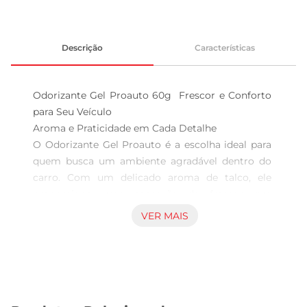
Descrição
Características
Odorizante Gel Proauto 60g  Frescor e Conforto 
para Seu Veículo

Aroma e Praticidade em Cada Detalhe  

O Odorizante Gel Proauto é a escolha ideal para 
quem busca um ambiente agradável dentro do 
carro. Com um delicado aroma de talco, ele 
proporciona uma sensação de frescor que 
transforma a experiência de dirigir. Sua fórmula é 
VER MAIS
especialmente desenvolvida para eliminar odores 
indesejados, garantindo que cada viagem seja 
marcada por um perfume suave e acolhedor.

Fácil Aplicação e Longa Duração  

Este odorizante vem em um prático formato de 