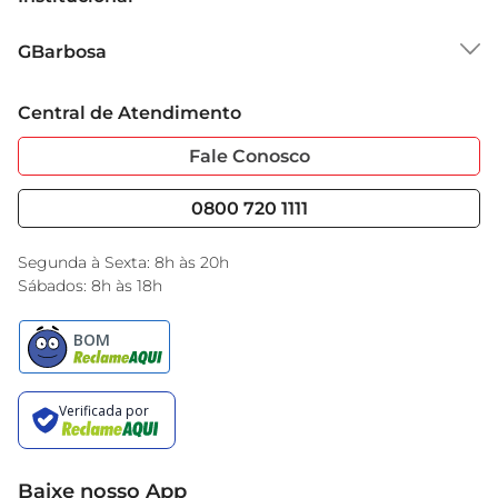
Sobre o GBarbosa
GBarbosa
Grupo Cencosud
Trabalhe Conosco
Cartão GBarbosa
Central de Atendimento
Sobre Privacidade
Garantia Estendida
Portal do Fornecedo
Código de Ética
Fale Conosco
Nossas Lojas
Serviços
Cencosud Media
Blog GBarbosa
0800 720 1111
Black Friday
Encarte do Dia
Segunda à Sexta: 8h às 20h
Sábados: 8h às 18h
Baixe nosso App