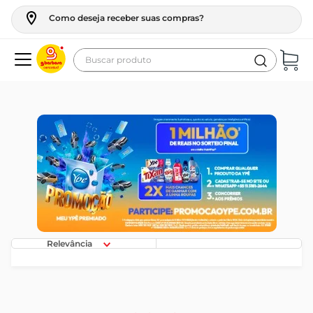
Como deseja receber suas compras?
Buscar produto
Termos mais buscados
geladeira
maquina lavar
fogao
café
cerveja
frango
Relevância
leite
vinho
leite pó