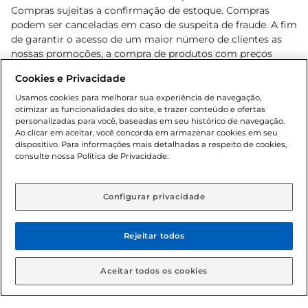
Compras sujeitas a confirmação de estoque. Compras
podem ser canceladas em caso de suspeita de fraude. A fim
de garantir o acesso de um maior número de clientes as
nossas promoções, a compra de produtos com preços
promocionais poderá ter sua quantidade limitada por
Cookies e Privacidade
cliente. Os preços, ofertas e condições são exclusivos para
o e-commerce e válidos durante o dia de hoje, podendo
Usamos cookies para melhorar sua experiência de navegação,
otimizar as funcionalidades do site, e trazer conteúdo e ofertas
sofrer alterações sem prévia notificação. Proibida a venda
personalizadas para você, baseadas em seu histórico de navegação.
de bebidas alcoólicas para menores de 18 anos, conforme
Ao clicar em aceitar, você concorda em armazenar cookies em seu
Lei n.º 8069/90, art. 81, inciso II (Estatuto da Criança e do
dispositivo. Para informações mais detalhadas a respeito de cookies,
Adolescente). Preços e condições exclusivos para o
consulte nossa Política de Privacidade.
www.gbarbosa.com.br
, podendo sofrer alterações sem
aviso prévio. O valor mínimo para as compras on-line é de
R$ 80,00.
Configurar privacidade
Rejeitar todos
© 2026 Copyright. Todos os direitos
reservados Gbarbosa.
Aceitar todos os cookies