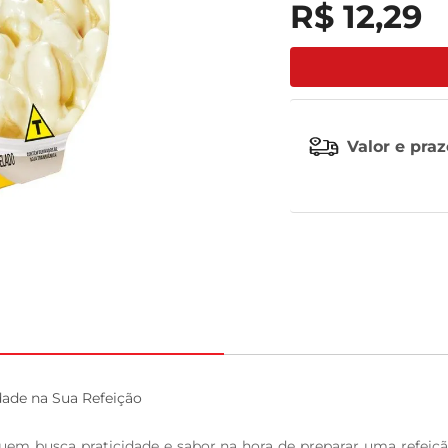
R$
12
,
29
celular
Valor e pra
ade na Sua Refeição

em busca praticidade e sabor na hora de preparar uma refeiç