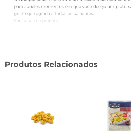
para aqueles momentos em que você deseja um prato sa
gosto que agrada a todos os paladares.

Facilidade de preparo  

Preparar o Nhoque Sadia é extremamente simples. Você
de sua preferência. Em poucos minutos, você terá um pr
utilize em diversas receitas, desde um clássico nhoque 
Qualidade que você confia  

A Sadia é uma marca reconhecida pela qualidade de s
Produtos Relacionados
autêntico e uma experiência gastronômica satisfatória. 
sempre uma opção saborosa à mão.

Sugestões de uso  

Experimente adicionar o Nhoque Sadia a um molho cr
salteados para uma opção mais leve e saudável. As possibi
Informações adicionais  

O Nhoque Sadia Hot Bow vem em uma embalagem de 300g,
tempo, permitindo que você tenha sempre uma refeição 
especiais.