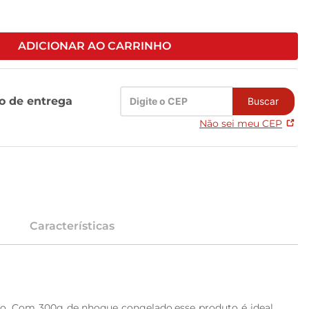
ADICIONAR AO CARRINHO
zo de entrega
Buscar
Não sei meu CEP
Características
ão. Com 300g de nhoque congelado,esse produto é ideal 