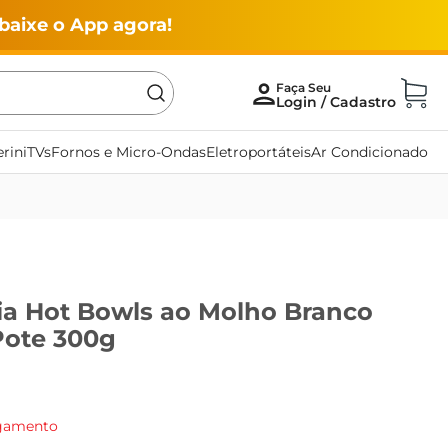
baixe o App agora!
rini
TVs
Fornos e Micro-Ondas
Eletroportáteis
Ar Condicionado
a Hot Bowls ao Molho Branco
Pote 300g
agamento