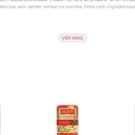
boroso sem perder tempo na cozinha. Feito com ingredientess
 pode cozinhálo em água fervente ou optar por uma rápida pas
ato pronto para ser servido, seja como acompanhamento oucomo 
VER MAIS
ao molho de tomate até uma versão mais elaborada com queijos e 
eus produtos, e o Nhoque Hot Bow não é exceção. Cada porçã
Além disso, o produto é congelado, o que ajuda a preservar su
emoso de queijo ou a um ragu de carne para uma refeição ma
lidades são inúmeras, e o nhoque se adapta facilmente a diferent
 ideal para uma refeição prática e rápida. Armazenado no c
saborosa à disposição. Aproveite a conveniência e o sabor do