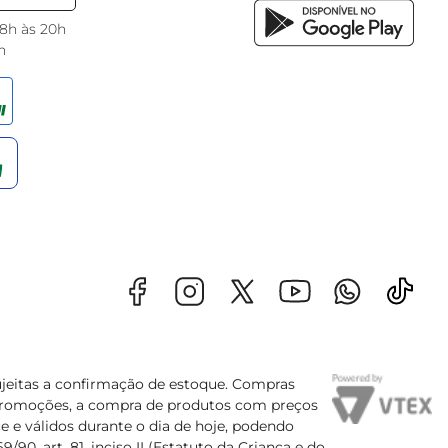
 8h às 20h
h
sujeitas a confirmação de estoque. Compras
s promoções, a compra de produtos com preços
e e válidos durante o dia de hoje, podendo
90, art. 81, inciso II (Estatuto da Criança e do