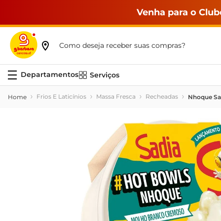
Venha para o Club
Como deseja receber suas compras?
Serviços
Frios E Laticínios
Massa Fresca
Recheadas
Nhoque Sa