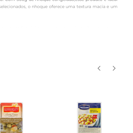
elecionados, o nhoque oferece uma textura macia e um 
sagem na frigideira com um poucode azeite e temperos 
prato principal. Essa versatilidade permite que você o 
ervas.

o é cuidadosamente elaborada para garantir um sabor 
as características e frescor, garantindo que você tenha 
is robusta. Você também pode combinálo com legumes 
es estilos de cozinha.

ongelador, ele mantém sua qualidade e sabor por mais 
 Nhoque Sadia e transforme suas refeições em momentos 