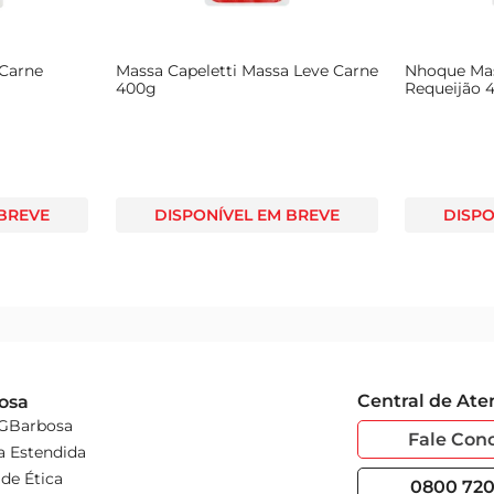
 Carne
Massa Capeletti Massa Leve Carne
Nhoque Mas
400g
Requeijão 
 BREVE
DISPONÍVEL EM BREVE
DISPO
Central de At
osa
 GBarbosa
Fale Con
a Estendida
de Ética
0800 720 