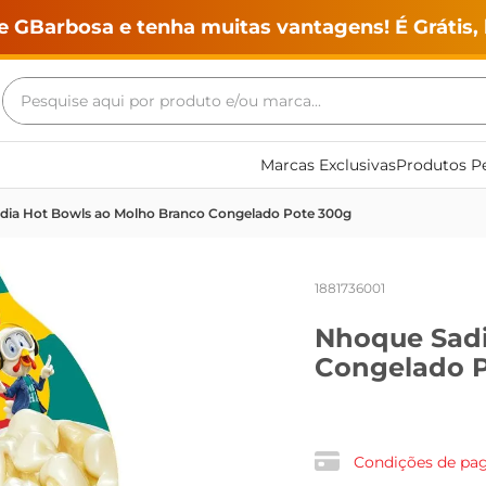
e GBarbosa e tenha muitas vantagens! É Grátis, 
Pesquise aqui por produto e/ou marca...
Termos mais buscados
Marcas Exclusivas
Produtos Pe
geladeira
dia Hot Bowls ao Molho Branco Congelado Pote 300g
maquina lavar
fogao
1881736001
café
Nhoque Sadi
cerveja
Congelado 
frango
leite
vinho
Condições de p
leite pó