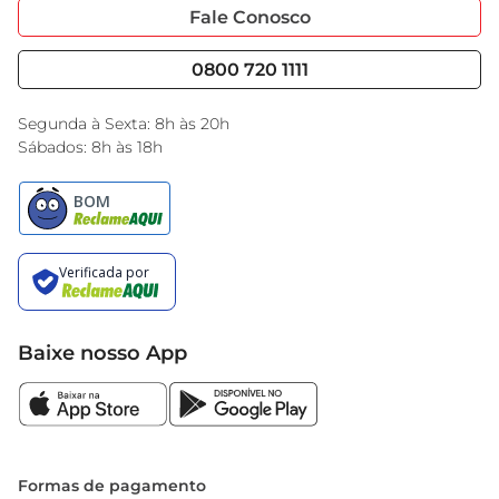
Portal do Fornecedo
Código de Ética
Fale Conosco
Nossas Lojas
Serviços
Cencosud Media
Blog GBarbosa
0800 720 1111
Black Friday
Encarte do Dia
Segunda à Sexta: 8h às 20h
Sábados: 8h às 18h
Baixe nosso App
Formas de pagamento