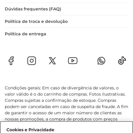
Dúvidas frequentes (FAQ)
Política de troca e devolução
Política de entrega
Condições gerais: Em caso de divergência de valores, o
valor válido é o do carrinho de compras. Fotos ilustrativas.
Compras sujeitas a confirmação de estoque. Compras
podem ser canceladas em caso de suspeita de fraude. A fim
de garantir o acesso de um maior número de clientes as
nossas promoções, a compra de produtos com preços
promocionais poderá ter sua quantidade limitada por
Cookies e Privacidade
cliente. Os preços, ofertas e condições são exclusivos para