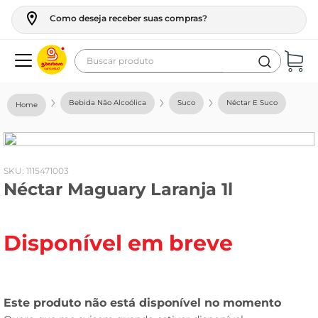
Como deseja receber suas compras?
Buscar produto
Termos mais buscados
Bebida Não Alcoólica
Suco
Néctar E Suco
geladeira
maquina lavar
fogao
:
1115471003
Néctar Maguary Laranja 1l
café
cerveja
Disponível em breve
frango
leite
vinho
leite pó