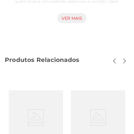
quem busca uma bebida saborosa e versátil. Ideal 
para famílias e para quem aprecia um toque 
cítrico natural, é indicado para consumo em 
VER MAIS
diferentes ocasiões, seja no café da manhã, 
durante as refeições ou em pausas ao longo do 
dia, proporcionando uma alternativa prática e 
gostosa para manter a hidratação. Características 
do produto Elaborado com ingredientes 
Produtos Relacionados
selecionados, este néctar apresenta textura 
equilibrada e sabor marcante, mantendo o 
frescor da laranja de forma acessível. Sua 
apresentação em caixa de 1 litro facilita o 
armazenamento e o manuseio, adequando-se 
bem tanto para uso individual quanto para servir 
em momentos de convívio. Aplicações 
recomendadas A embalagem e o volume são 
compatíveis com a rotina doméstica e também 
para ambientes comerciais, como padarias e 
cafeterias, que desejam oferecer uma bebida 