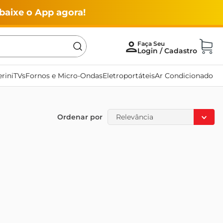
baixe o App agora!
rini
TVs
Fornos e Micro-Ondas
Eletroportáteis
Ar Condicionado
Ordenar por
Relevância