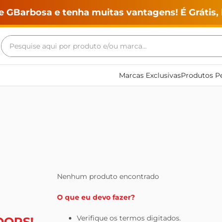
e GBarbosa e tenha muitas vantagens! É Grátis, 
Pesquise aqui por produto e/ou marca...
Termos mais buscados
Marcas Exclusivas
Produtos Pe
geladeira
maquina lavar
fogao
café
cerveja
frango
Nenhum produto encontrado
vinho
O que eu devo fazer?
leite
Verifique os termos digitados.
OOPS!
tv