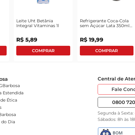
Leite Uht Betânia
Refrigerante Coca-Cola
Integral Vitaminas 1l
sem Açúcar Lata 350ml
com 6 Unidades Leve
Mais Pague Menos
R$
5
,
89
R$
19
,
99
Central de At
osa
 GBarbosa
Fale Con
a Estendida
de Ética
0800 720 
s
Segunda à Sexta:
Barbosa
Sábados: 8h às 18
 do Dia