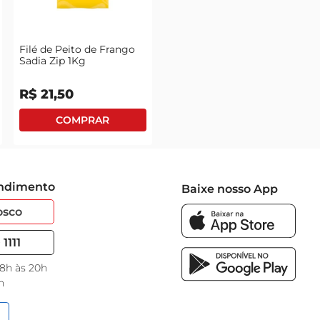
Filé de Peito de Frango
Sadia Zip 1Kg
R$
21
,
50
endimento
Baixe nosso App
osco
1111
 8h às 20h
h