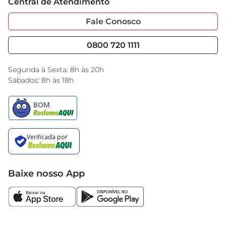
Central de Atendimento
Sobre Privacidade
Garantia Estendida
Portal do Fornecedo
Código de Ética
Fale Conosco
Nossas Lojas
Serviços
Cencosud Media
Blog GBarbosa
0800 720 1111
Black Friday
Encarte do Dia
Segunda à Sexta: 8h às 20h
Sábados: 8h às 18h
Baixe nosso App