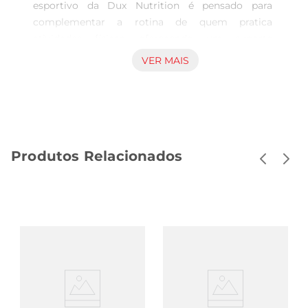
esportivo da Dux Nutrition é pensado para 
complementar a rotina de quem pratica 
atividades físicas, oferecendo um suporte 
nutricional equilibrado em cápsulas de fácil 
VER MAIS
ingestão. O produto contribui para a manutenção 
do corpo em condições adequadas para o 
treinamento, oferecendo nutrientes importantes 
que podem ajudar na disposição e recuperação. 
Formulação prática e versátil Indicada para ser 
Produtos Relacionados
incorporada no dia a dia, a apresentação em 
frasco com 30 cápsulas facilita a dosagem e 
otransporte, possibilitando o uso regular e 
constante. Essa característica é essencial para 
quem busca manter a consistência no 
fornecimento dos nutrientes necessários sem 
complicações. Uso alinhado à prática esportiva e 
hábitos saudáveis O complemento alimentar 
éuma opção interessante para integrar diferentes 
dietas e planos de treinamento, promovendo o 