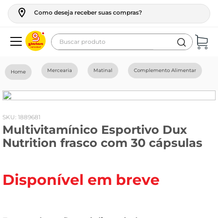
Como deseja receber suas compras?
Buscar produto
Termos mais buscados
Mercearia
Matinal
Complemento Alimentar
geladeira
maquina lavar
fogao
:
1889681
Multivitamínico Esportivo Dux
café
Nutrition frasco com 30 cápsulas
cerveja
frango
Disponível em breve
leite
vinho
celular