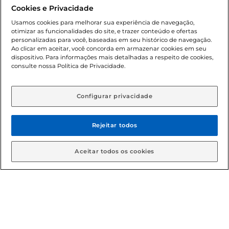
promocionais poderá ter sua quantidade limitada por
Cookies e Privacidade
cliente. Os preços, ofertas e condições são exclusivos para
o e-commerce e válidos durante o dia de hoje, podendo
Usamos cookies para melhorar sua experiência de navegação,
otimizar as funcionalidades do site, e trazer conteúdo e ofertas
sofrer alterações sem prévia notificação. Proibida a venda
personalizadas para você, baseadas em seu histórico de navegação.
de bebidas alcoólicas para menores de 18 anos, conforme
Ao clicar em aceitar, você concorda em armazenar cookies em seu
Lei n.º 8069/90, art. 81, inciso II (Estatuto da Criança e do
dispositivo. Para informações mais detalhadas a respeito de cookies,
Adolescente). Preços e condições exclusivos para o
consulte nossa Política de Privacidade.
www.gbarbosa.com.br
, podendo sofrer alterações sem
aviso prévio. O valor mínimo para as compras on-line é de
R$ 80,00.
Configurar privacidade
Rejeitar todos
© 2026 Copyright. Todos os direitos
reservados Gbarbosa.
Aceitar todos os cookies
Cencosud Brasil Comercial SA.CNPJ sob n° 39.346.861/0350-38 .
Sediada na Av. das Nações Unidas, 12.995, 21º andar, CEP:
04.578-000, Bairro Brooklin Paulista, na cidade de São Paulo -
SP.