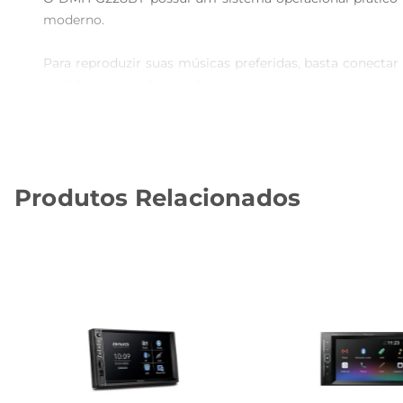
moderno.

Para reproduzir suas músicas preferidas, basta conecta
você faça e atenda ligações.

Para incrementar o sistema e deixar suas viagens ainda m
Aproveite tudo que o seu veículo pode ser e dê um #up
Produtos Relacionados