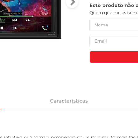
leite pó
Características
ntuitivo que torna a experiência do usuário muito mais fácil.