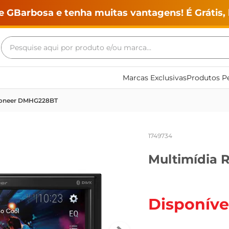
e GBarbosa e tenha muitas vantagens! É Grátis, 
Pesquise aqui por produto e/ou marca...
Termos mais buscados
Marcas Exclusivas
Produtos Pe
geladeira
Pioneer DMHG228BT
maquina lavar
fogao
1749734
café
Multimídia 
cerveja
frango
vinho
Disponíve
leite
tv