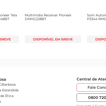
oneer Tela
Multimídia Receiver Pioneer
Som Automo
248BT
DMHG228BT
P3344 RMS
 BREVE
DISPONÍVEL EM BREVE
DISPO
Central de At
osa
 GBarbosa
Fale Con
a Estendida
de Ética
0800 720 
s