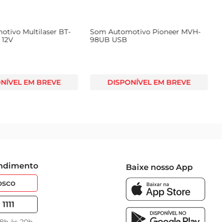
tivo Multilaser BT-
Som Automotivo Pioneer MVH-
 12V
98UB USB
NÍVEL EM BREVE
DISPONÍVEL EM BREVE
endimento
Baixe nosso App
osco
1111