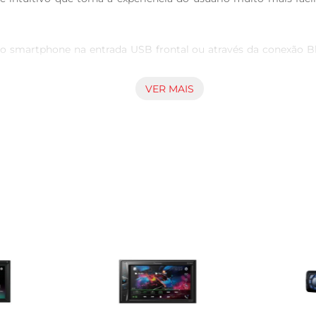
r o smartphone na entrada USB frontal ou através da conexão B
VER MAIS
ais seguras, utilize a entrada para câmera de ré e estacione o c
gradecompioneer.