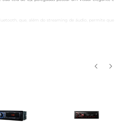
luetooth, que, além do streaming de áudio, permite que 
arro com muito mais conforto.
