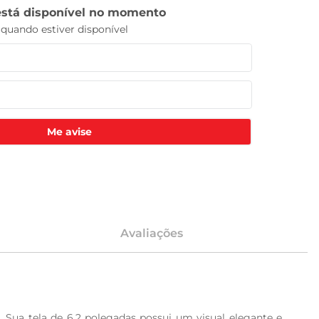
Me avise
Avaliações
 Sua tela de 6,2 polegadas possui um visual elegante e 