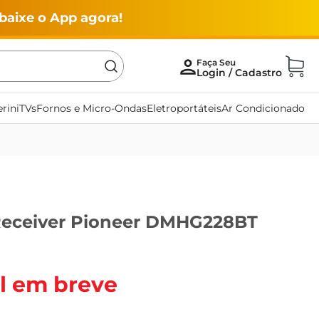
baixe o App agora!
rini
TVs
Fornos e Micro-Ondas
Eletroportáteis
Ar Condicionado
Receiver Pioneer DMHG228BT
l em breve