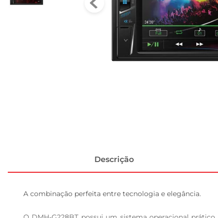
Descrição
A combinação perfeita entre tecnologia e elegância.

O DMH-G228BT possui um sistema operacional prático e i