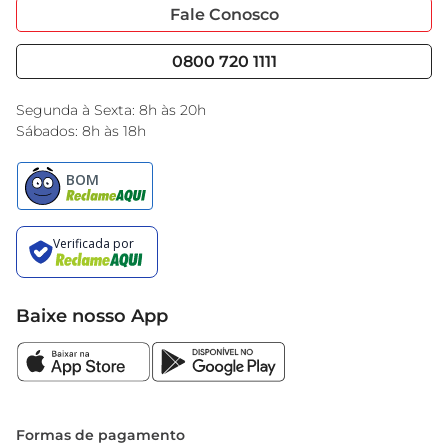
Portal do Fornecedo
Código de Ética
Fale Conosco
Nossas Lojas
Serviços
Cencosud Media
Blog GBarbosa
0800 720 1111
Black Friday
Encarte do Dia
Segunda à Sexta: 8h às 20h
Sábados: 8h às 18h
Baixe nosso App
Formas de pagamento