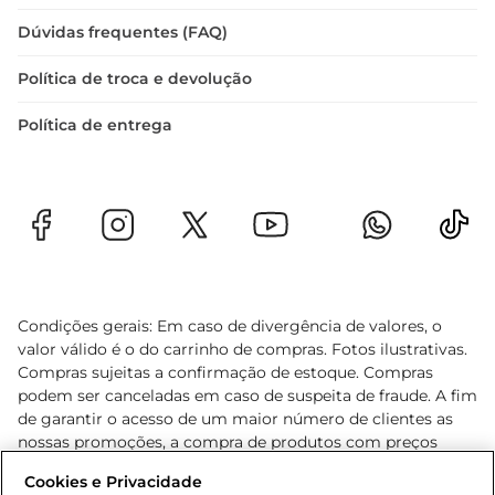
Dúvidas frequentes (FAQ)
Política de troca e devolução
Política de entrega
Condições gerais: Em caso de divergência de valores, o
valor válido é o do carrinho de compras. Fotos ilustrativas.
Compras sujeitas a confirmação de estoque. Compras
podem ser canceladas em caso de suspeita de fraude. A fim
de garantir o acesso de um maior número de clientes as
nossas promoções, a compra de produtos com preços
promocionais poderá ter sua quantidade limitada por
Cookies e Privacidade
cliente. Os preços, ofertas e condições são exclusivos para