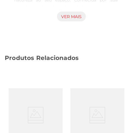
natureza ao seu espaço. Conhecida por sua 
resistência e facilidade de cuidados, essa planta é 
perfeita para ambientes internos e externos. Com 
VER MAIS
folhas brilhantes e um formato elegante, a 
Zamioculcas traz um novo ar ao seu lar ou 
escritório, promovendo uma atmosfera mais leve 
e acolhedora.

Cuidados e manutenção simplificados  

Produtos Relacionados
Uma das grandes vantagens da Zamioculcas é 
sua baixa necessidade de manutenção. Ela se 
adapta bem a diferentes condições de luz, 
embora prefira ambientes com luz indireta. A 
rega deve ser feita de forma moderada, 
permitindo que o solo seque entre as aplicações. 
Essa característica torna a planta ideal para 
pessoas que têm uma rotina agitada, mas ainda 
desejam desfrutar dos benefícios de ter plantas 
em casa.

Benefícios para a saúde e bemestar  
