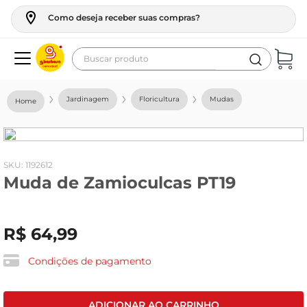
Como deseja receber suas compras?
Buscar produto
Termos mais buscados
Jardinagem
Floricultura
Mudas
geladeira
maquina lavar
fogao
:
1192612
Muda de Zamioculcas PT19
café
cerveja
R$
64
,
99
frango
leite
Condições de pagamento
vinho
leite pó
ADICIONAR AO CARRINHO