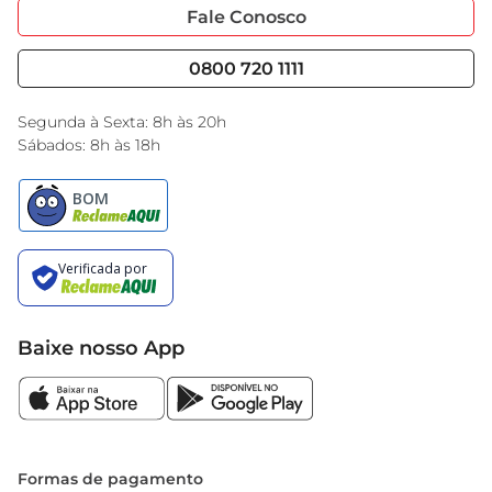
Portal do Fornecedo
Código de Ética
Fale Conosco
que combina diversão, aprendizado e muita 
Nossas Lojas
Serviços
aventura.
Cencosud Media
Blog GBarbosa
0800 720 1111
Black Friday
Encarte do Dia
Segunda à Sexta: 8h às 20h
Sábados: 8h às 18h
Baixe nosso App
Formas de pagamento