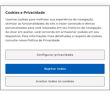
Dúvidas frequentes (FAQ)
Cookies e Privacidade
Política de troca e devolução
Usamos cookies para melhorar sua experiência de navegação,
otimizar as funcionalidades do site, e trazer conteúdo e ofertas
Política de entrega
personalizadas para você, baseadas em seu histórico de navegação.
Ao clicar em aceitar, você concorda em armazenar cookies em seu
dispositivo. Para informações mais detalhadas a respeito de cookies,
consulte nossa Política de Privacidade.
Configurar privacidade
Rejeitar todos
Condições gerais: Em caso de divergência de valores, o
valor válido é o do carrinho de compras. Fotos ilustrativas.
Aceitar todos os cookies
Compras sujeitas a confirmação de estoque. Compras
podem ser canceladas em caso de suspeita de fraude. A fim
de garantir o acesso de um maior número de clientes as
nossas promoções, a compra de produtos com preços
promocionais poderá ter sua quantidade limitada por
cliente. Os preços, ofertas e condições são exclusivos para