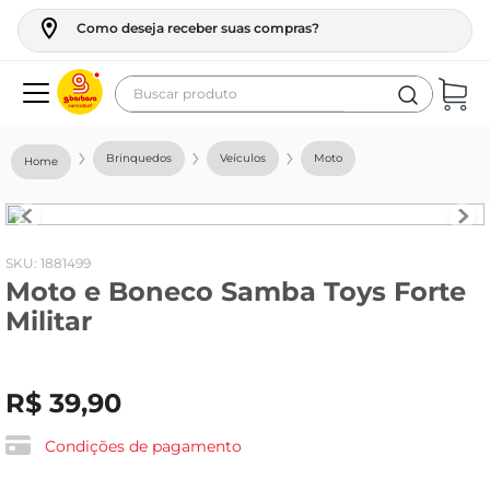
Como deseja receber suas compras?
Buscar produto
Termos mais buscados
Brinquedos
Veículos
Moto
geladeira
maquina lavar
fogao
:
1881499
Moto e Boneco Samba Toys Forte
café
Militar
cerveja
frango
R$
39
,
90
vinho
leite
Condições de pagamento
tv