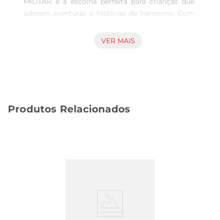
MILITAR é a escolha perfeita para crianças que 
adoram aventuras e histórias de heroísmo. Com 
um design vibrantee detalhes que capturam a 
essência do mundo militar, este conjunto 
VER MAIS
proporciona horas de diversão enquanto estimula 
a criatividade ea imaginação dos pequenos. Ideal 
para brincadeiras em grupo ou momentos de 
diversão individual, ele promete entreter e 
encantar.

Produtos Relacionados
Características do produto  

O boneco militar vem acompanhado de uma 
moto estilizada, projetada para ser resistente e 
segura para ascrianças. O boneco possui 
articulações que permitem diversas poses, 
tornando as brincadeiras ainda mais dinâmicas. A 
moto, por sua vez, é equipada com rodas que 
garantem um movimento suave, permitindo que 
as crianças simulem perseguições e aventuras 
emocionantes.Este conjunto é feito com 