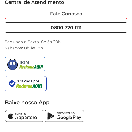
embalagem. Após aberto, o ideal é consumir em 
Central de Atendimento
Sobre Privacidade
Garantia Estendida
até 5 dias, mantendo sempre bem fechada para 
Portal do Fornecedo
Código de Ética
Fale Conosco
preservar suas características.
Nossas Lojas
Serviços
Cencosud Media
Blog GBarbosa
0800 720 1111
Black Friday
Encarte do Dia
Segunda à Sexta: 8h às 20h
Sábados: 8h às 18h
Baixe nosso App