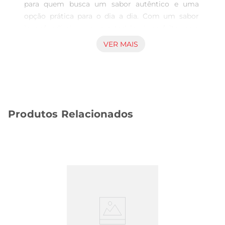
para quem busca um sabor autêntico e uma 
opção prática para o dia a dia. Com um sabor 
inconfundível, essa mortadela é perfeita para 
compor sanduíches, lanches rápidos ou até 
VER MAIS
mesmo para ser servida em tábuas de frios. Sua 
fatiagem facilita o uso, permitindo que você 
aproveite o produto de forma rápida e sem 
complicações.

Qualidade e Tradição  

Produtos Relacionados
Produzida com ingredientes selecionados, a 
Mortadela Perdigão é sinônimo de qualidade e 
tradição. A marca Perdigão é reconhecida no 
Brasil por seu compromisso com a excelência, 
garantindo um produto que atende às 
expectativas dos consumidores mais exigentes. 
Cada fatia traz a textura macia e o sabor 
característico que só a mortadela Perdigão pode 
oferecer.

Sugestões de Uso  
