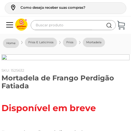
Como deseja receber suas compras?
Buscar produto
Termos mais buscados
Frios E Laticínios
Frios
Mortadela
geladeira
maquina lavar
fogao
:
1525632
Mortadela de Frango Perdigão
café
Fatiada
cerveja
frango
Disponível em breve
leite
vinho
leite pó