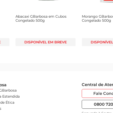
a Premium
Acerola GBarbosa Inteira
Abacaxi G
Congelada 500g
Congelado
 BREVE
DISPONÍVEL EM BREVE
DISPO
Central de At
osa
 GBarbosa
Fale Con
a Estendida
de Ética
0800 720 
s