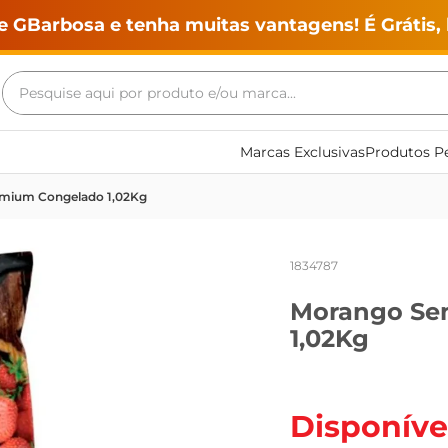
e GBarbosa e tenha muitas vantagens! É Grátis, 
Pesquise aqui por produto e/ou marca...
Termos mais buscados
Marcas Exclusivas
Produtos Pe
geladeira
emium Congelado 1,02Kg
maquina lavar
fogao
1834787
café
Morango Se
cerveja
1,02Kg
frango
vinho
leite
Disponíve
tv