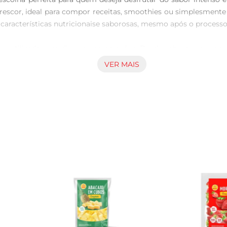
frescor, ideal para compor receitas, smoothies ou simplesment
racterísticas nutricionaise saborosas, mesmo após o processo
 utilizados em diversas preparações. Desde sobremesas como 
rcionando um toque especial. Além disso, são ótimos para incre
VER MAIS
o sabor dos morangos, permitindo que você os tenha sempre à
retirar apenas a quantidade necessária, evitando desperdícios.
.

C, antioxidantes e fibras, contribuindo para uma alimentação
a pele e na digestão. Com os Morangos Sempre Viva Premium, 