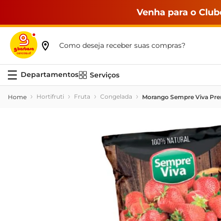
Venha para o Club
Como deseja receber suas compras?
Serviços
Hortifruti
Fruta
Congelada
Morango Sempre Viva Pr