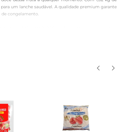
e para um lanche saudável. A qualidade premium garante 
 de congelamento.

tortas e bolos até bebidas refrescantes, como sucos e 
mentar iogurtes e cereais, tornando suas refeições mais 
 disposição. A embalagem de 1,02 kg é ideal para quem 
 Além disso, o armazenamento em congelador garante que 
 equilibrada e saudável. Incorporálos à sua dieta pode 
você garante um alimento nutritivo e saboroso em sua 