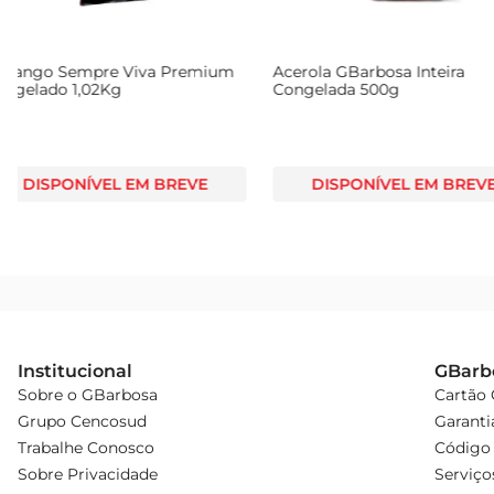
Morango Canaã Congelado
Morango Sempre Viv
1.02Kg
Congelado 1,02Kg
DISPONÍVEL EM BREVE
DISPONÍVEL EM
Institucional
GBarb
Sobre o GBarbosa
Cartão
Grupo Cencosud
Garanti
Trabalhe Conosco
Código 
Sobre Privacidade
Serviço