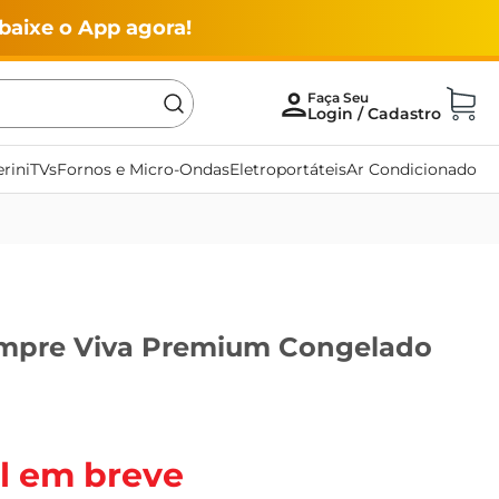
baixe o App agora!
rini
TVs
Fornos e Micro-Ondas
Eletroportáteis
Ar Condicionado
mpre Viva Premium Congelado
l em breve