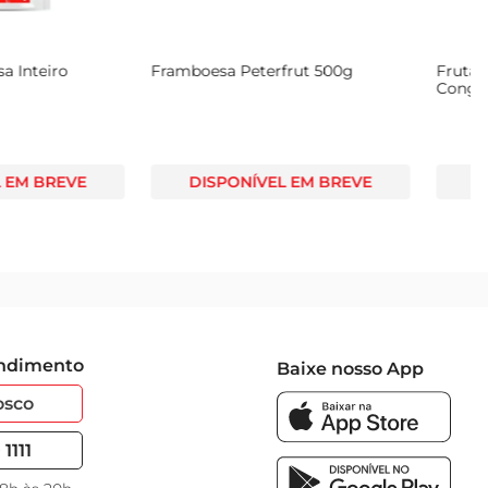
Barbosa em Cubos
Morango GBarbosa Inteiro
 500g
Congelado 500g
NÍVEL EM BREVE
DISPONÍVEL EM BREVE
endimento
Baixe nosso App
osco
1111