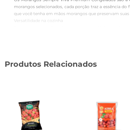
morangos selecionados, cada porção traz a essência do 
que você tenha em mãos morangos que preservam suas ca
Versatilidade na cozinha  

Esses morangos são extremamente versáteis e podem ser
coquetéis, eles se adaptam a diferentes receitas, propo
nutritivas e saborosas.

Praticidade e conservação  

O congelamento é uma técnica que mantém a qualidade e
Produtos Relacionados
busca praticidade na hora de cozinhar, pois você pode 
os morangos permaneçam frescos por muito mais tempo
Benefícios nutricionais  

Os morangos são conhecidos porserem ricos em vitamina 
ajudar na melhora do sistema imunológico, na saúde d
mesa.