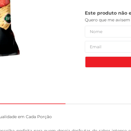
leite pó
alidade em Cada Porção

olha perfeita para quem deseja desfrutar do sabor intenso e