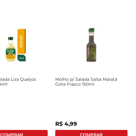
lada Liza Queijos
Molho p/ Salada Salsa Maratá
34ml
Gota Frasco 150ml
R$
4
,
99