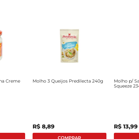
ana Creme
Molho 3 Queijos Predilecta 240g
Molho p/ Sa
Squeeze 2
R$
8
,
89
R$
13
,
99