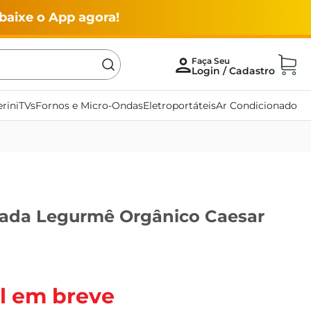
baixe o App agora!
rini
TVs
Fornos e Micro-Ondas
Eletroportáteis
Ar Condicionado
lada Legurmê Orgânico Caesar
l em breve