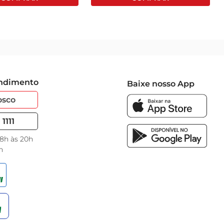
endimento
Baixe nosso App
osco
1111
 8h às 20h
h