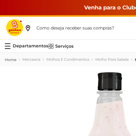
Venha para o Club
Como deseja receber suas compras?
Serviços
Mercearia
Molhos E Condimentos
Molho Para Salada