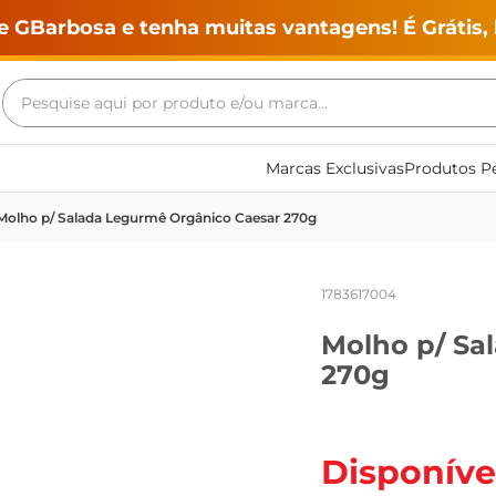
e GBarbosa e tenha muitas vantagens! É Grátis, 
Pesquise aqui por produto e/ou marca...
Termos mais buscados
Marcas Exclusivas
Produtos Pe
geladeira
Molho p/ Salada Legurmê Orgânico Caesar 270g
maquina lavar
fogao
1783617004
café
Molho p/ Sa
cerveja
270g
frango
vinho
leite
Disponíve
tv