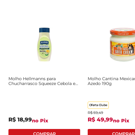
Molho Hellmanns para
Molho Cantina Mexic
Chucharrasco Squeeze Cebola e
Azedo 190g
Salsa 335g
Oferta Clube
R$
59
,
49
R$
18
,
99
R$
49
,
99
no Pix
no Pix