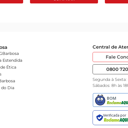
Central de At
osa
 GBarbosa
Fale Con
a Estendida
de Ética
0800 720 
s
Segunda à Sexta:
Barbosa
Sábados: 8h às 18
 do Dia