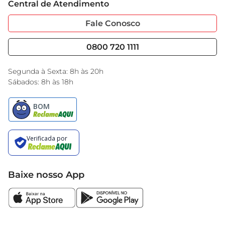
Central de Atendimento
Sobre Privacidade
Garantia Estendida
que é um verdadeiro convite à gastronomia 
Portal do Fornecedo
Código de Ética
japonesa.
Fale Conosco
Nossas Lojas
Serviços
Cencosud Media
Blog GBarbosa
0800 720 1111
Black Friday
Encarte do Dia
Segunda à Sexta: 8h às 20h
Sábados: 8h às 18h
Baixe nosso App