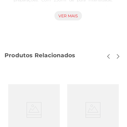
preparações. Com 250ml de pura intensidade, 
esse molho é ideal para acompanhar pratos 
como o famoso tonkatsu, mas também pode ser 
VER MAIS
utilizado em diversas receitas, como saladas, 
sanduíches e até mesmo como marinada para 
carnes. Sua combinação única de ingredientes 
proporciona um sabor agridoce que encanta o 
paladar etransforma qualquer refeição em uma 
Produtos Relacionados
experiência gastronômica.

Qualidade e tradição em cada gota  

Produzido com ingredientes selecionados, o 
Molho Karui Tonkatsu traz a tradição da culinária 
japonesa para a sua mesa. Sua textura aveludada 
e sabor equilibrado são resultado de um 
cuidadoso processo de fabricação, que respeita 
as receitas originais. Ao utilizar este molho, você 
estará não apenas saboreando um produto de 
qualidade, mas também apreciando a rica cultura 
culinária do Japão.
