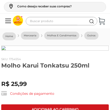
Como deseja receber suas compras?
Buscar produto
Termos mais buscados
Mercearia
Molhos E Condimentos
Outros
geladeira
maquina lavar
fogao
:
1754554
Molho Karui Tonkatsu 250ml
café
cerveja
R$
25
,
99
frango
leite
Condições de pagamento
vinho
leite pó
ADICIONAR AO CARRINHO