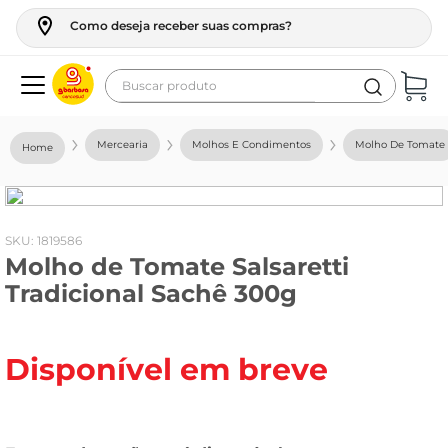
Como deseja receber suas compras?
Buscar produto
Termos mais buscados
Mercearia
Molhos E Condimentos
Molho De Tomate
geladeira
maquina lavar
fogao
:
1819586
Molho de Tomate Salsaretti
café
Tradicional Sachê 300g
cerveja
frango
Disponível em breve
vinho
leite
tv