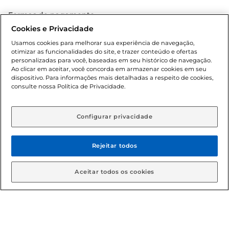
Formas de pagamento
Cookies e Privacidade
Dúvidas frequentes (FAQ)
Usamos cookies para melhorar sua experiência de navegação,
otimizar as funcionalidades do site, e trazer conteúdo e ofertas
Política de troca e devolução
personalizadas para você, baseadas em seu histórico de navegação.
Ao clicar em aceitar, você concorda em armazenar cookies em seu
dispositivo. Para informações mais detalhadas a respeito de cookies,
Política de entrega
consulte nossa Política de Privacidade.
Configurar privacidade
Rejeitar todos
Condições gerais: Em caso de divergência de valores, o
Aceitar todos os cookies
valor válido é o do carrinho de compras. Fotos ilustrativas.
Compras sujeitas a confirmação de estoque. Compras
podem ser canceladas em caso de suspeita de fraude. A fim
de garantir o acesso de um maior número de clientes as
nossas promoções, a compra de produtos com preços