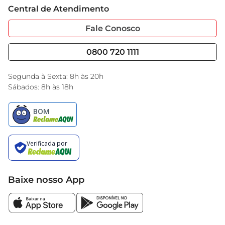
Cartão GBarbosa
Central de Atendimento
Sobre Privacidade
Garantia Estendida
Portal do Fornecedo
Código de Ética
Fale Conosco
Nossas Lojas
Serviços
Cencosud Media
Blog GBarbosa
0800 720 1111
Black Friday
Encarte do Dia
Segunda à Sexta: 8h às 20h
Sábados: 8h às 18h
Baixe nosso App