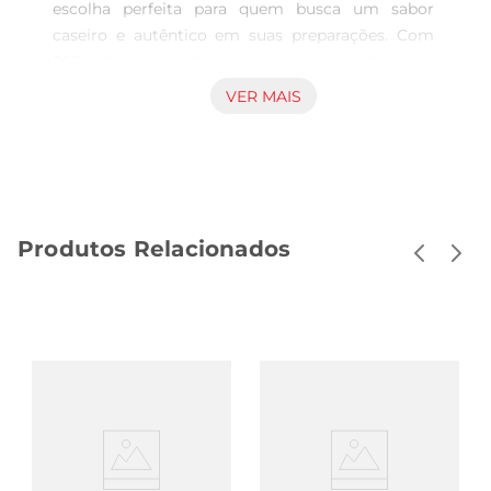
escolha perfeita para quem busca um sabor 
caseiro e autêntico em suas preparações. Com 
300g de puro molho de tomate, ele é ideal para 
dar vida a uma variedade de pratos, desde 
VER MAIS
massas até pizzas, proporcionando um toque 
especial que agradaa todos. Sua receita é 
elaborada com tomates selecionados, garantindo 
um gosto rico e envolvente que transforma 
qualquer refeição em uma verdadeira experiência 
Produtos Relacionados
gastronômica.

Versatilidade na Cozinha  

Este molho é extremamente versátil e pode ser 
utilizado em diversas receitas. Seja para um 
simples macarrão ao molho de tomate, um 
delicioso estrogonofe ou até mesmo como base 
para molhos maiselaborados, o Molho de Tomate 
Salsaretti se adapta perfeitamente a diferentes 
preparos. Sua textura aveludada e sabor 
equilibrado fazem dele um ingrediente 