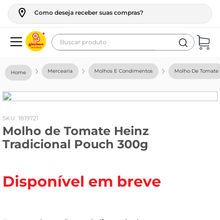
Como deseja receber suas compras?
Buscar produto
Termos mais buscados
Mercearia
Molhos E Condimentos
Molho De Tomate
geladeira
maquina lavar
fogao
:
1819721
Molho de Tomate Heinz
café
Tradicional Pouch 300g
cerveja
frango
Disponível em breve
leite
vinho
leite pó