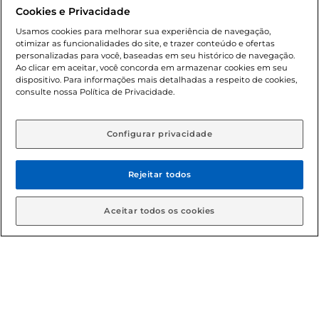
promocionais poderá ter sua quantidade limitada por
Cookies e Privacidade
cliente. Os preços, ofertas e condições são exclusivos para
o e-commerce e válidos durante o dia de hoje, podendo
Usamos cookies para melhorar sua experiência de navegação,
otimizar as funcionalidades do site, e trazer conteúdo e ofertas
sofrer alterações sem prévia notificação. Proibida a venda
personalizadas para você, baseadas em seu histórico de navegação.
de bebidas alcoólicas para menores de 18 anos, conforme
Ao clicar em aceitar, você concorda em armazenar cookies em seu
Lei n.º 8069/90, art. 81, inciso II (Estatuto da Criança e do
dispositivo. Para informações mais detalhadas a respeito de cookies,
Adolescente). Preços e condições exclusivos para o
consulte nossa Política de Privacidade.
www.gbarbosa.com.br
, podendo sofrer alterações sem
aviso prévio. O valor mínimo para as compras on-line é de
R$ 80,00.
Configurar privacidade
Rejeitar todos
© 2026 Copyright. Todos os direitos
reservados Gbarbosa.
Aceitar todos os cookies
Cencosud Brasil Comercial SA.CNPJ sob n° 39.346.861/0350-38 .
Sediada na Av. das Nações Unidas, 12.995, 21º andar, CEP:
04.578-000, Bairro Brooklin Paulista, na cidade de São Paulo -
SP.