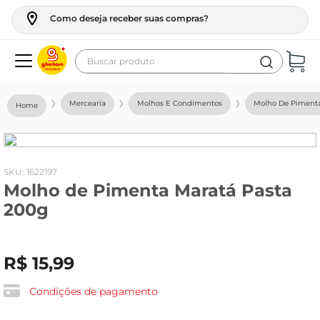
Como deseja receber suas compras?
Buscar produto
Termos mais buscados
Mercearia
Molhos E Condimentos
Molho De Piment
geladeira
maquina lavar
fogao
:
1622197
Molho de Pimenta Maratá Pasta
café
200g
cerveja
frango
R$
15
,
99
leite
vinho
Condições de pagamento
leite pó