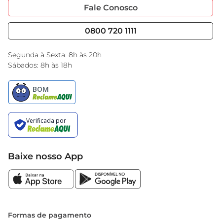
Portal do Fornecedo
Código de Ética
Fale Conosco
Nossas Lojas
Serviços
Cencosud Media
Blog GBarbosa
0800 720 1111
Black Friday
Encarte do Dia
Segunda à Sexta: 8h às 20h
Sábados: 8h às 18h
Baixe nosso App
Formas de pagamento