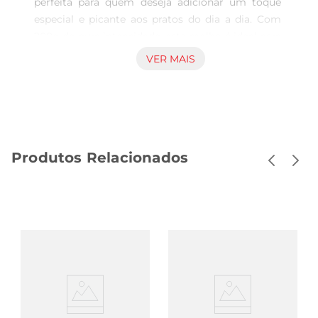
perfeita para quem deseja adicionar um toque 
especial e picante aos pratos do dia a dia. Com 
200g de pura intensidade, este molho é ideal para 
temperar carnes, aves, peixes e até mesmo 
VER MAIS
vegetais, proporcionando um sabor marcante 
que vai surpreender seu paladar. Sua consistência 
em pasta facilita a aplicação, permitindo que 
você controle a quantidade de pimenta em cada 
receita.

Produtos Relacionados
Qualidade e tradição  

Produzido com ingredientes selecionados, o 
Molho Pimenta Marata é uma referência em 
qualidade no mercado brasileiro. A marca Marata 
é conhecida por sua tradição em oferecer 
produtos que valorizam a culinária nacional, 
garantindo que cada frasco traga o melhor da 
gastronomia para sua mesa. A combinação de 
pimentas e especiarias é cuidadosamente 
elaborada para garantir um sabor equilibrado, que 