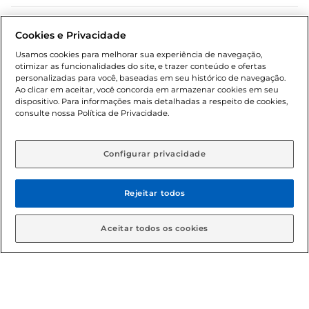
Dúvidas frequentes (FAQ)
Cookies e Privacidade
Política de troca e devolução
Usamos cookies para melhorar sua experiência de navegação,
otimizar as funcionalidades do site, e trazer conteúdo e ofertas
Política de entrega
personalizadas para você, baseadas em seu histórico de navegação.
Ao clicar em aceitar, você concorda em armazenar cookies em seu
dispositivo. Para informações mais detalhadas a respeito de cookies,
consulte nossa Política de Privacidade.
Configurar privacidade
Rejeitar todos
Condições gerais: Em caso de divergência de valores, o
valor válido é o do carrinho de compras. Fotos ilustrativas.
Aceitar todos os cookies
Compras sujeitas a confirmação de estoque. Compras
podem ser canceladas em caso de suspeita de fraude. A fim
de garantir o acesso de um maior número de clientes as
nossas promoções, a compra de produtos com preços
promocionais poderá ter sua quantidade limitada por
cliente. Os preços, ofertas e condições são exclusivos para