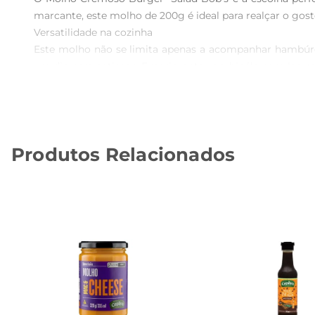
marcante, este molho de 200g é ideal para realçar o gosto
Versatilidade na cozinha  

Este molho não se limita apenas a acompanhar hambúrgu
um dip para petiscos. Experimente combinálo com legum
Qualidade e sabor em cada frasco  

Produzido com ingredientes selecionados, o Molho Cremo
os paladares, proporcionando uma experiência gastronô
que você tenha sempre à mão esse molho irresistível.
Produtos Relacionados