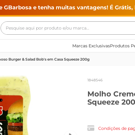
e GBarbosa e tenha muitas vantagens! É Grátis, 
Pesquise aqui por produto e/ou marca...
Termos mais buscados
Marcas Exclusivas
Produtos Pe
geladeira
oso Burger & Salad Bob's em Casa Squeeze 200g
maquina lavar
fogao
1848546
café
Molho Cremo
cerveja
Squeeze 20
frango
leite
vinho
Condições de p
leite pó