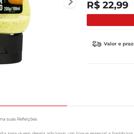
R$
22
,
99
celular
Valor e pra
a suas Refeições

eita para quem deseja adicionar um toque especial a hambúrgu