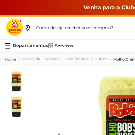
Venha para o Club
Como deseja receber suas compras?
Serviços
Mercearia
Molhos E Condimentos
Outros
Molho Crem