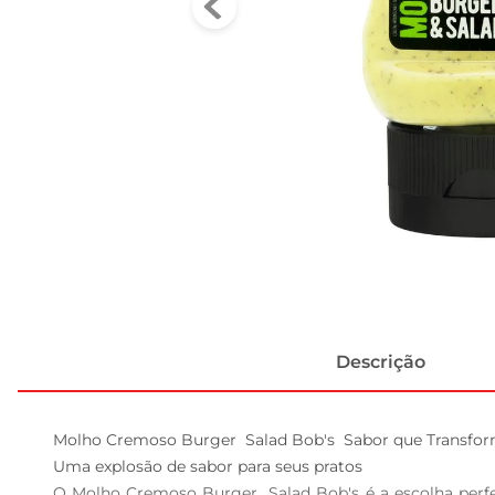
Descrição
Molho Cremoso Burger  Salad Bob's  Sabor que Transform
Uma explosão de sabor para seus pratos  

O Molho Cremoso Burger  Salad Bob's é a escolha perf