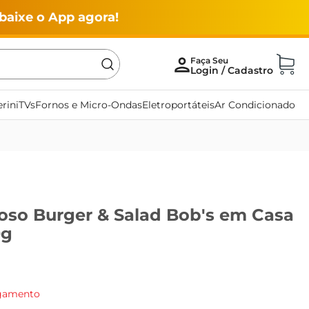
baixe o App agora!
rini
TVs
Fornos e Micro-Ondas
Eletroportáteis
Ar Condicionado
so Burger & Salad Bob's em Casa
0g
agamento