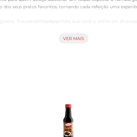
 dos seus pratos favoritos, tornando cada refeição uma experiênc
eres. Sua versatilidadepermite que você o utilize em diversa
es grelhados ou como acompanhamento de batatas fritas, e desc
VER MAIS
so Burger  Salad Bob's é uma opção que prioriza a qualidade e 
mica que vai além do comum. Além disso, a embalagem prática