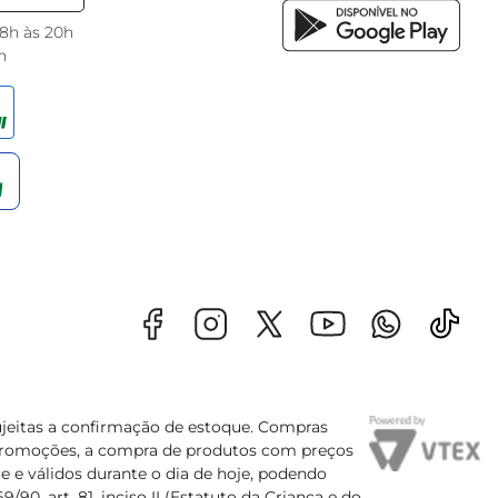
 8h às 20h
h
sujeitas a confirmação de estoque. Compras
s promoções, a compra de produtos com preços
e e válidos durante o dia de hoje, podendo
90, art. 81, inciso II (Estatuto da Criança e do