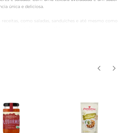
ia única e deliciosa.

s receitas, como saladas, sanduíches e até mesmo como 
ubra novas formas de saborear seus pratos.

o sabor. Sua formulação é pensada para agradar a todos 
 de 200g facilita o armazenamento e o uso, garantindo 