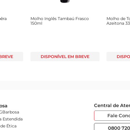
pêra
Molho Inglês Tambaú Frasco
Molho de 
150ml
Azeitona 3
 BREVE
DISPONÍVEL EM BREVE
DISPO
Central de At
osa
 GBarbosa
Fale Con
a Estendida
de Ética
0800 720 