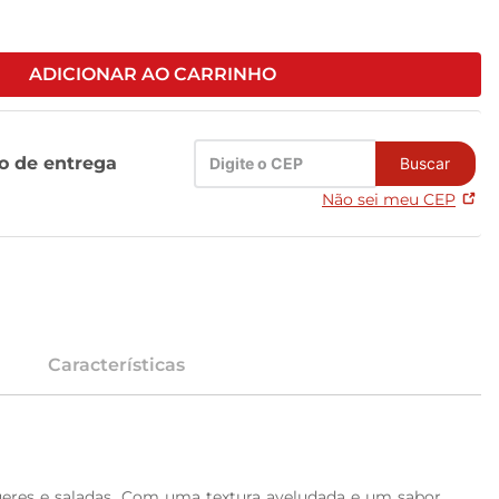
ADICIONAR AO CARRINHO
zo de entrega
Buscar
Não sei meu CEP
Características
eres e saladas. Com uma textura aveludada e um sabor 