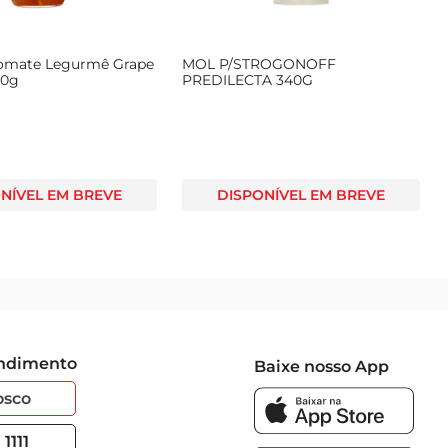
Tomate Legurmê Grape
MOL P/STROGONOFF
30g
PREDILECTA 340G
NÍVEL EM BREVE
DISPONÍVEL EM BREVE
endimento
Baixe nosso App
osco
1111