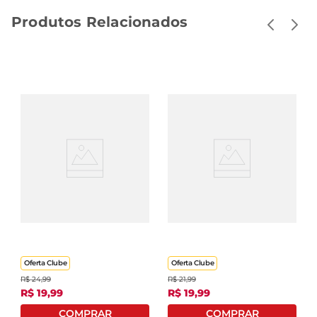
Produtos Relacionados
Molho Cepêra De
Molho Karui Sushi
Madeira 320g
250ml
Oferta Clube
Oferta Clube
R$
24
,
99
R$
21
,
99
R$
19
,
99
R$
19
,
99