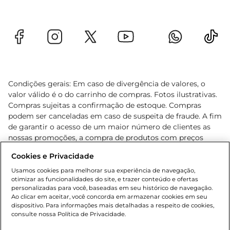
Condições gerais: Em caso de divergência de valores, o
valor válido é o do carrinho de compras. Fotos ilustrativas.
Compras sujeitas a confirmação de estoque. Compras
podem ser canceladas em caso de suspeita de fraude. A fim
de garantir o acesso de um maior número de clientes as
nossas promoções, a compra de produtos com preços
promocionais poderá ter sua quantidade limitada por
Cookies e Privacidade
cliente. Os preços, ofertas e condições são exclusivos para
o e-commerce e válidos durante o dia de hoje, podendo
Usamos cookies para melhorar sua experiência de navegação,
otimizar as funcionalidades do site, e trazer conteúdo e ofertas
sofrer alterações sem prévia notificação. Proibida a venda
personalizadas para você, baseadas em seu histórico de navegação.
de bebidas alcoólicas para menores de 18 anos, conforme
Ao clicar em aceitar, você concorda em armazenar cookies em seu
Lei n.º 8069/90, art. 81, inciso II (Estatuto da Criança e do
dispositivo. Para informações mais detalhadas a respeito de cookies,
Adolescente). Preços e condições exclusivos para o
consulte nossa Política de Privacidade.
www.gbarbosa.com.br
, podendo sofrer alterações sem