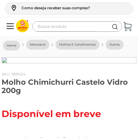
Como deseja receber suas compras?
Buscar produto
Termos mais buscados
Mercearia
Molhos E Condimentos
Outros
geladeira
maquina lavar
fogao
:
1891024
Molho Chimichurri Castelo Vidro
café
200g
cerveja
frango
Disponível em breve
leite
vinho
leite pó