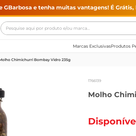
e GBarbosa e tenha muitas vantagens! É Grátis, 
Pesquise aqui por produto e/ou marca...
Termos mais buscados
Marcas Exclusivas
Produtos Pe
geladeira
Molho Chimichurri Bombay Vidro 235g
maquina lavar
fogao
1766139
café
Molho Chimi
cerveja
frango
leite
Disponíve
vinho
leite pó