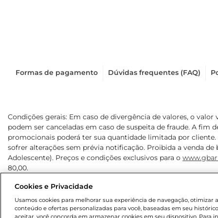
Formas de pagamento
Dúvidas frequentes (FAQ)
Po
Condições gerais: Em caso de divergência de valores, o valor 
podem ser canceladas em caso de suspeita de fraude. A fim 
promocionais poderá ter sua quantidade limitada por cliente.
sofrer alterações sem prévia notificação. Proibida a venda de b
Adolescente). Preços e condições exclusivos para o
www.gbar
80,00.
Cookies e Privacidade
© 2025 Copyright. Todos os direitos reservados Gbarbosa.
Usamos cookies para melhorar sua experiência de navegação, otimizar as 
conteúdo e ofertas personalizadas para você, baseadas em seu histórico
aceitar, você concorda em armazenar cookies em seu dispositivo. Para 