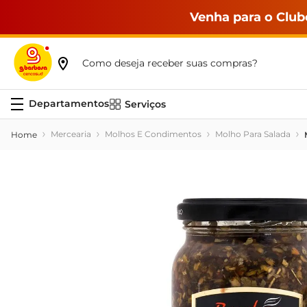
Venha para o Club
Como deseja receber suas compras?
Serviços
Mercearia
Molhos E Condimentos
Molho Para Salada