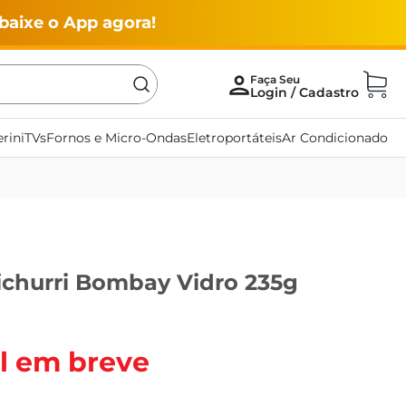
baixe o App agora!
rini
TVs
Fornos e Micro-Ondas
Eletroportáteis
Ar Condicionado
churri Bombay Vidro 235g
l em breve