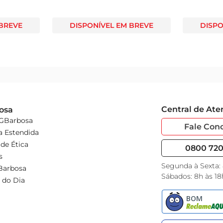
 BREVE
DISPONÍVEL EM BREVE
DISPO
Central de At
osa
 GBarbosa
Fale Con
a Estendida
de Ética
0800 720 
s
Segunda à Sexta:
Barbosa
Sábados: 8h às 18
 do Dia