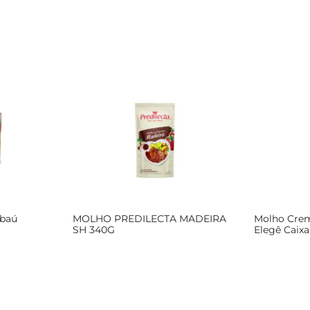
mbaú
MOLHO PREDILECTA MADEIRA
Molho Crem
SH 340G
Elegê Caix