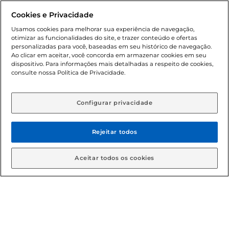
promocionais poderá ter sua quantidade limitada por
Cookies e Privacidade
cliente. Os preços, ofertas e condições são exclusivos para
o e-commerce e válidos durante o dia de hoje, podendo
Usamos cookies para melhorar sua experiência de navegação,
otimizar as funcionalidades do site, e trazer conteúdo e ofertas
sofrer alterações sem prévia notificação. Proibida a venda
personalizadas para você, baseadas em seu histórico de navegação.
de bebidas alcoólicas para menores de 18 anos, conforme
Ao clicar em aceitar, você concorda em armazenar cookies em seu
Lei n.º 8069/90, art. 81, inciso II (Estatuto da Criança e do
dispositivo. Para informações mais detalhadas a respeito de cookies,
Adolescente). Preços e condições exclusivos para o
consulte nossa Política de Privacidade.
www.gbarbosa.com.br
, podendo sofrer alterações sem
aviso prévio. O valor mínimo para as compras on-line é de
R$ 80,00.
Configurar privacidade
Rejeitar todos
© 2026 Copyright. Todos os direitos
reservados Gbarbosa.
Aceitar todos os cookies
Cencosud Brasil Comercial SA.CNPJ sob n° 39.346.861/0350-38 .
Sediada na Av. das Nações Unidas, 12.995, 21º andar, CEP:
04.578-000, Bairro Brooklin Paulista, na cidade de São Paulo -