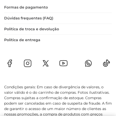
 Peso: Vendido por quilo  

Formas de pagamento
 Armazenamento: Manter congelado até o 
momento do uso  

Dúvidas frequentes (FAQ)
Com o mocotó bovino congelado, você traz para 
Política de troca e devolução
sua mesa um pedaço da rica tradição culinária 
brasileira, garantindo sabor e qualidade em cada 
Política de entrega
refeição.
Condições gerais: Em caso de divergência de valores, o
valor válido é o do carrinho de compras. Fotos ilustrativas.
Compras sujeitas a confirmação de estoque. Compras
podem ser canceladas em caso de suspeita de fraude. A fim
de garantir o acesso de um maior número de clientes as
nossas promoções, a compra de produtos com preços