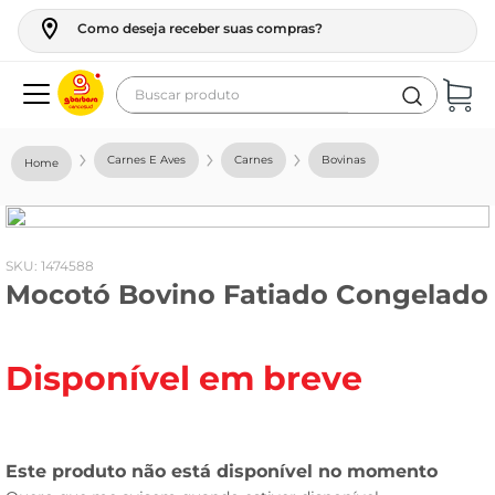
Como deseja receber suas compras?
Buscar produto
Termos mais buscados
Carnes E Aves
Carnes
Bovinas
geladeira
maquina lavar
fogao
:
1474588
Mocotó Bovino Fatiado Congelado
café
cerveja
Disponível em breve
frango
vinho
leite
tv