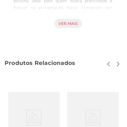
escolha ideal para quem busca praticidade e 
frescor na alimentação diária. Composto por 
folhas crocantes de alface e cenouras frescas, 
este mix é perfeito para complementar saladas, 
VER MAIS
lanches ou até mesmo como acompanhamento 
em pratos principais. Com 250g de sabor e 
qualidade, ele traz a leveza e a nutrição que você 
precisa para uma dieta equilibrada.

Qualidade e frescor garantidos  

Produtos Relacionados
Este produto é cuidadosamente selecionado para 
garantir que você receba apenas os melhores 
ingredientes. As folhas de alface são colhidas no 
auge da frescura, enquanto as cenouras são 
escolhidas por sua textura crocante e sabor 
adocicado. A combinação desses vegetais não só 
enriquece o paladar, mas também proporciona 
uma série de benefícios nutricionais, como 
vitaminas e fibras essenciais para o bom 
funcionamento do organismo.
