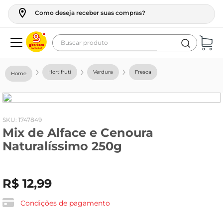
Como deseja receber suas compras?
Buscar produto
Termos mais buscados
Hortifruti
Verdura
Fresca
geladeira
maquina lavar
fogao
:
1747849
Mix de Alface e Cenoura
café
Naturalíssimo 250g
cerveja
frango
R$
12
,
99
leite
vinho
Condições de pagamento
leite pó