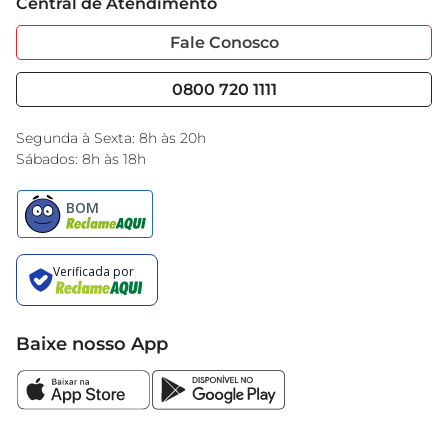
 Ideal para: Bolos caseiros, festas e lanches
Central de Atendimento
Sobre Privacidade
Garantia Estendida
Portal do Fornecedo
Código de Ética
Fale Conosco
Nossas Lojas
Serviços
Cencosud Media
Blog GBarbosa
0800 720 1111
Black Friday
Encarte do Dia
Segunda à Sexta: 8h às 20h
Sábados: 8h às 18h
Baixe nosso App