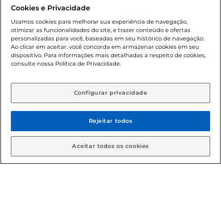
promocionais poderá ter sua quantidade limitada por
Cookies e Privacidade
cliente. Os preços, ofertas e condições são exclusivos para
o e-commerce e válidos durante o dia de hoje, podendo
Usamos cookies para melhorar sua experiência de navegação,
otimizar as funcionalidades do site, e trazer conteúdo e ofertas
sofrer alterações sem prévia notificação. Proibida a venda
personalizadas para você, baseadas em seu histórico de navegação.
de bebidas alcoólicas para menores de 18 anos, conforme
Ao clicar em aceitar, você concorda em armazenar cookies em seu
Lei n.º 8069/90, art. 81, inciso II (Estatuto da Criança e do
dispositivo. Para informações mais detalhadas a respeito de cookies,
Adolescente). Preços e condições exclusivos para o
consulte nossa Política de Privacidade.
www.gbarbosa.com.br
, podendo sofrer alterações sem
aviso prévio. O valor mínimo para as compras on-line é de
R$ 80,00.
Configurar privacidade
Rejeitar todos
© 2026 Copyright. Todos os direitos
reservados Gbarbosa.
Aceitar todos os cookies
Cencosud Brasil Comercial SA.CNPJ sob n° 39.346.861/0350-38 .
Sediada na Av. das Nações Unidas, 12.995, 21º andar, CEP:
04.578-000, Bairro Brooklin Paulista, na cidade de São Paulo -
SP.