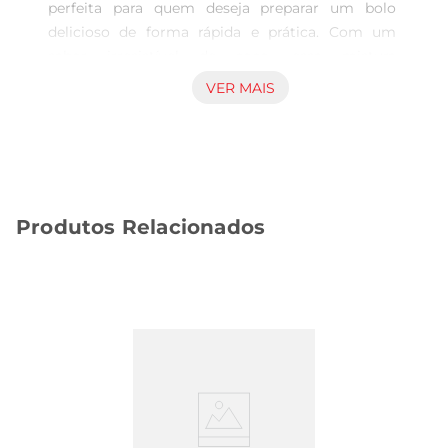
perfeita para quem deseja preparar um bolo 
delicioso de forma rápida e prática. Com um 
sabor irresistível de coco, essa mistura 
transforma ingredientes simples em uma 
VER MAIS
sobremesa que agrada a todos. Ideal para 
momentos especiais ou para o dia a dia, ela 
proporciona uma experiência saborosa sem 
complicações.

Fácil de preparar  

Produtos Relacionados
Com a Mistura para Bolo Finna, você não precisa 
ser um expert na cozinha. Basta adicionar os 
ingredientes líquidos, como ovos e leite, e 
misturar. Em poucos minutos, sua massa estará 
pronta para ir ao forno. O resultado é um bolo 
fofinho e saboroso, que pode ser servido em 
festas, reuniões familiares ou até mesmo como 
um lanche da tarde.

Versatilidade nas receitas  

Além de ser uma base excelente para bolos, a 