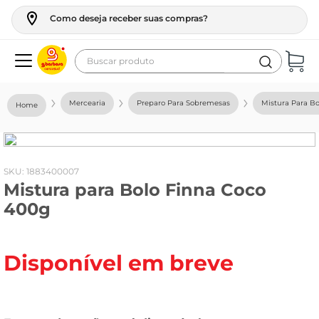
Como deseja receber suas compras?
Buscar produto
Termos mais buscados
Mercearia
Preparo Para Sobremesas
Mistura Para Bo
geladeira
maquina lavar
fogao
:
1883400007
Mistura para Bolo Finna Coco
café
400g
cerveja
frango
Disponível em breve
leite
vinho
leite pó