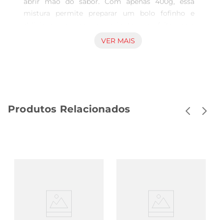
abrir mão do sabor. Com apenas 400g, essa 
mistura permite preparar um bolo fofinho e 
delicioso em poucos minutos, perfeito para 
qualquer ocasião, seja um lanche da tarde, uma 
VER MAIS
comemoração ou um momento especial em 
família.

Fácil de preparar  

Preparar um bolo com a Mistura para Bolo 
Marata é muito simples. Basta adicionar água e 
Produtos Relacionados
ovos, misturar bem e levar ao forno. Em pouco 
tempo, você terá um bolo quentinho e irresistível, 
que pode ser servido puro ou com a cobertura de 
sua preferência. Essa facilidade torna a mistura 
uma ótima opção para quem não tem muito 
tempo, mas deseja um resultado saboroso.

Versatilidade nas receitas  

Além de ser uma base excelente para bolos, a 
mistura pode ser utilizada em diversas receitas 
criativas. Experimente fazer cupcakes, bolinhos 