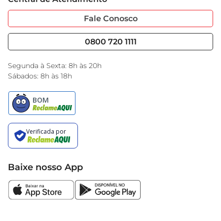
Sobre Privacidade
Garantia Estendida
Portal do Fornecedo
Código de Ética
Fale Conosco
Nossas Lojas
Serviços
Cencosud Media
Blog GBarbosa
0800 720 1111
Black Friday
Encarte do Dia
Segunda à Sexta: 8h às 20h
Sábados: 8h às 18h
Baixe nosso App