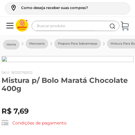
Como deseja receber suas compras?
Buscar produto
Termos mais buscados
Mercearia
Preparo Para Sobremesas
Mistura Para Bo
geladeira
maquina lavar
fogao
:
1833076002
Mistura p/ Bolo Maratá Chocolate
café
400g
cerveja
frango
R$
7
,
69
leite
vinho
Condições de pagamento
leite pó