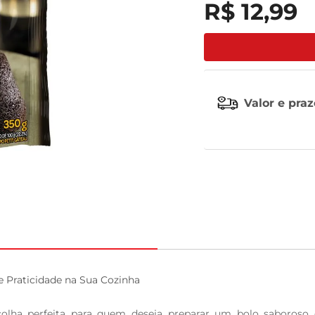
R$
12
,
99
tv
Valor e pra
 Praticidade na Sua Cozinha

olha perfeita para quem deseja preparar um bolo saboroso d