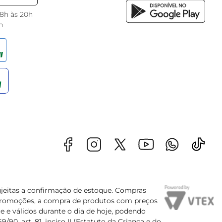
 8h às 20h
h
sujeitas a confirmação de estoque. Compras
s promoções, a compra de produtos com preços
e e válidos durante o dia de hoje, podendo
90, art. 81, inciso II (Estatuto da Criança e do