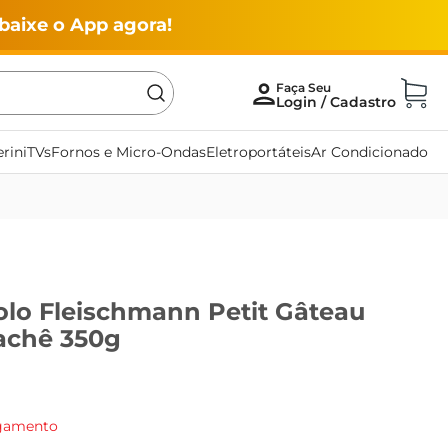
baixe o App agora!
rini
TVs
Fornos e Micro-Ondas
Eletroportáteis
Ar Condicionado
olo Fleischmann Petit Gâteau
achê 350g
agamento