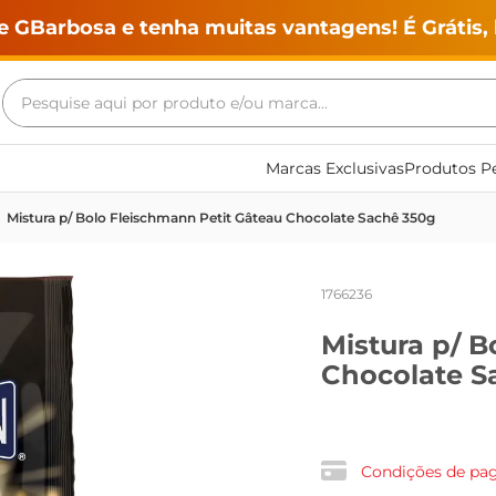
e GBarbosa e tenha muitas vantagens! É Grátis, 
Pesquise aqui por produto e/ou marca...
Termos mais buscados
Marcas Exclusivas
Produtos Pe
geladeira
Mistura p/ Bolo Fleischmann Petit Gâteau Chocolate Sachê 350g
maquina lavar
fogao
1766236
café
Mistura p/ B
cerveja
Chocolate S
frango
leite
vinho
Condições de p
leite pó