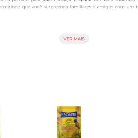
 permitindo que você surpreenda familiares e amigos com um bol
e seus produtos, e essa mistura não é exceção. Com uma combi
âteau será um verdadeiro destaque, proporcionando momentos de 
VER MAIS
mente simples. Basta seguir as instruções na embalagem, que
mplicações. Ideal para quem tem uma rotina agitada, mas não a
Você pode adicionar ingredientes como frutas, chocolate ou noz
os, permitindo que você explore sua criatividade na cozinha.

 o forno antes de colocar o bolo para assar. A temperatura i
eitamente assado. Após o preparo, deixe esfriar antes de desenf