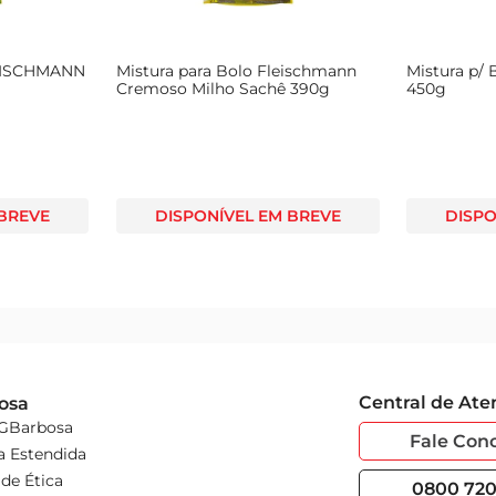
EISCHMANN
Mistura para Bolo Fleischmann
Mistura p/ 
Cremoso Milho Sachê 390g
450g
 BREVE
DISPONÍVEL EM BREVE
DISPO
Central de At
osa
 GBarbosa
Fale Con
a Estendida
de Ética
0800 720 