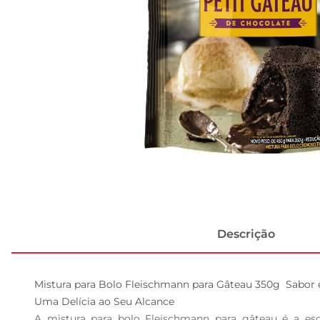
Descrição
Mistura para Bolo Fleischmann para Gâteau 350g  Sabor e
Uma Delícia ao Seu Alcance  

A mistura para bolo Fleischmann para gâteau é a esc