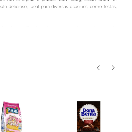
o delicioso, ideal para diversas ocasiões, como festas, 
nação equilibrada de ingredientes, ela garante um bolo 
prazer a cada fatia.

 trazem um passo a passo claro e objetivo. Em poucos 
bre mão de um bolo caseiro.

es, personalizando o seu bolo de acordo com o seu gosto. 
deal e o tempo de cozimento podem variar, então fique 
ormar e sirva com uma cobertura de sua preferência para 