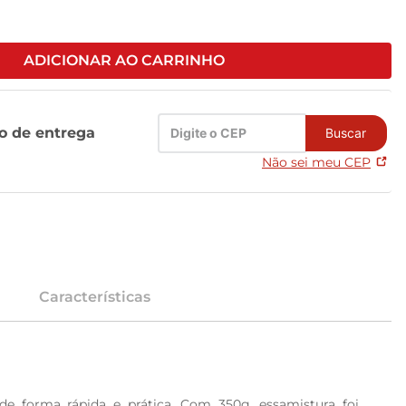
ADICIONAR AO CARRINHO
zo de entrega
Buscar
Não sei meu CEP
Características
e forma rápida e prática. Com 350g, essamistura foi 