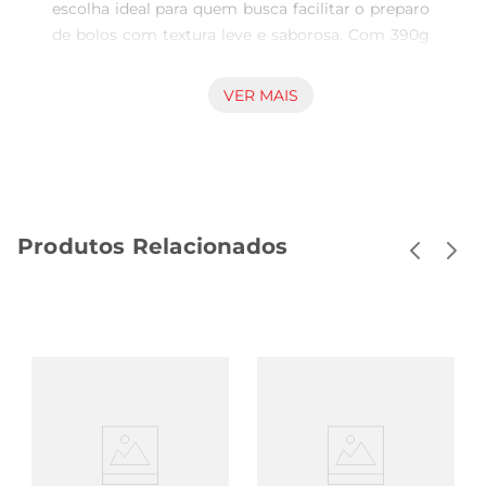
escolha ideal para quem busca facilitar o preparo 
de bolos com textura leve e saborosa. Com 390g 
de produto, ele proporciona uma mistura 
homogênea e aerada, garantindo que suas 
VER MAIS
receitas fiquem sempre perfeitas. Seja para um 
bolo simples ou uma receita mais elaborada, este 
misturador é um aliado indispensável na sua 
cozinha.

Qualidade e Sabor em Cada Receita  

Produtos Relacionados
Desenvolvido com ingredientes de alta 
qualidade, o Misturador para Bolo Aerado 
Fleischmann é ideal para quem valoriza o sabor 
em suaspreparações. A fórmula é pensada para 
garantir que o bolo cresça de forma uniforme, 
resultando em uma textura macia e saborosa. 
Experimente e surpreendase com a leveza e o 
sabor que ele pode trazer para suas receitas.

Versatilidade na Cozinha  

Este misturador é perfeito para diversas receitas, 