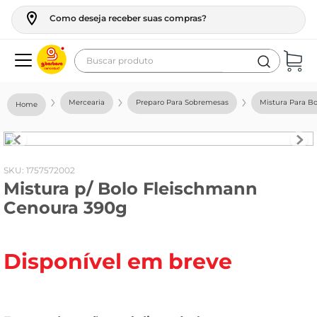
Como deseja receber suas compras?
Buscar produto
Termos mais buscados
Mercearia
Preparo Para Sobremesas
Mistura Para Bo
geladeira
maquina lavar
fogao
:
1757572002
Mistura p/ Bolo Fleischmann
café
Cenoura 390g
cerveja
frango
Disponível em breve
leite
vinho
leite pó