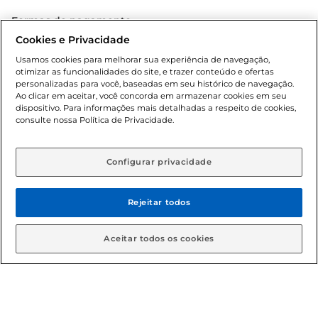
Formas de pagamento
Cookies e Privacidade
Dúvidas frequentes (FAQ)
Usamos cookies para melhorar sua experiência de navegação,
otimizar as funcionalidades do site, e trazer conteúdo e ofertas
Política de troca e devolução
personalizadas para você, baseadas em seu histórico de navegação.
Ao clicar em aceitar, você concorda em armazenar cookies em seu
dispositivo. Para informações mais detalhadas a respeito de cookies,
Política de entrega
consulte nossa Política de Privacidade.
Configurar privacidade
Rejeitar todos
Condições gerais: Em caso de divergência de valores, o
Aceitar todos os cookies
valor válido é o do carrinho de compras. Fotos ilustrativas.
Compras sujeitas a confirmação de estoque. Compras
podem ser canceladas em caso de suspeita de fraude. A fim
de garantir o acesso de um maior número de clientes as
nossas promoções, a compra de produtos com preços