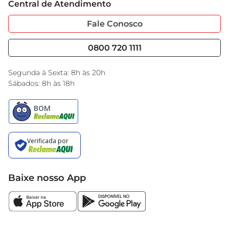
Central de Atendimento
Sobre Privacidade
Garantia Estendida
Portal do Fornecedo
Código de Ética
Fale Conosco
Nossas Lojas
Serviços
Cencosud Media
Blog GBarbosa
0800 720 1111
Black Friday
Encarte do Dia
Segunda à Sexta: 8h às 20h
Sábados: 8h às 18h
Baixe nosso App