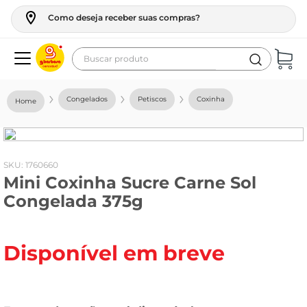
Como deseja receber suas compras?
Buscar produto
Termos mais buscados
Congelados
Petiscos
Coxinha
geladeira
maquina lavar
fogao
:
1760660
Mini Coxinha Sucre Carne Sol
café
Congelada 375g
cerveja
frango
Disponível em breve
leite
vinho
leite pó