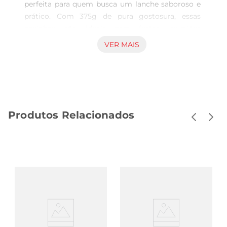
perfeita para quem busca um lanche saboroso e 
prático. Com 375g de pura gostosura, essas 
coxinhas são ideais para festas, reuniões 
familiares ou até mesmo para um lanche rápido 
VER MAIS
durante o dia. Seu tamanho mini facilita o 
consumo e a combinação de sabores vai agradar 
a todos.

Sabor Autêntico e Ingredientes Selecionados  

Elaboradas com carne sol de alta qualidade, essas 
Produtos Relacionados
coxinhas trazem um recheio suculento e bem 
temperado, que proporciona uma explosão de 
sabor a cada mordida. A massa é leve e crocante, 
garantindo que cada coxinha mantenha a textura 
ideal após o aquecimento. A combinação perfeita 
entre a crocância da massa e a maciez do recheio 
faz dessa coxinha uma verdadeira iguaria.

Praticidade no Preparo  

A Mini Coxinha Sucre é congelada, o que permite 
que você a tenha sempre à mão. O preparo é 