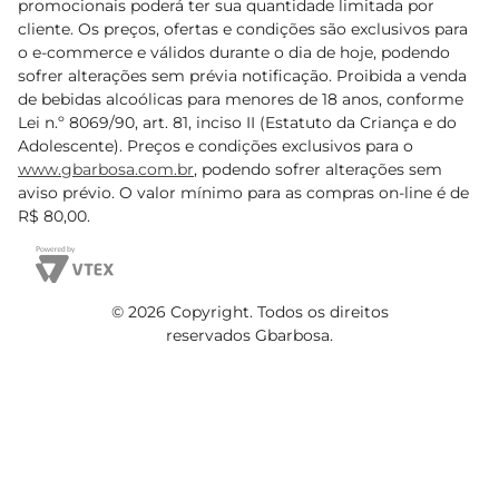
promocionais poderá ter sua quantidade limitada por
cliente. Os preços, ofertas e condições são exclusivos para
o e-commerce e válidos durante o dia de hoje, podendo
sofrer alterações sem prévia notificação. Proibida a venda
de bebidas alcoólicas para menores de 18 anos, conforme
Lei n.º 8069/90, art. 81, inciso II (Estatuto da Criança e do
Adolescente). Preços e condições exclusivos para o
www.gbarbosa.com.br
, podendo sofrer alterações sem
aviso prévio. O valor mínimo para as compras on-line é de
R$ 80,00.
© 2026 Copyright. Todos os direitos
reservados Gbarbosa.
Cencosud Brasil Comercial SA.CNPJ sob n° 39.346.861/0350-38 .
Sediada na Av. das Nações Unidas, 12.995, 21º andar, CEP:
04.578-000, Bairro Brooklin Paulista, na cidade de São Paulo -
SP.