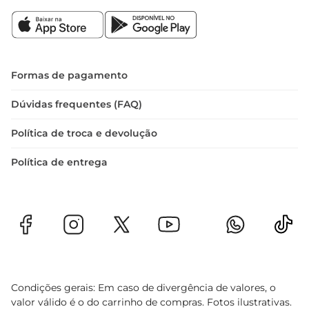
qualidade Marilan é sinônimo de confiança, 
proporcionando um produto que respeita os 
mais altos padrões de fabricação.

Especificações do Produto  

 Peso: 110g  

Formas de pagamento
 Tipo de Produto: Panettone com chocolate  

 Ideal para: Lanches, festas e celebrações
Dúvidas frequentes (FAQ)
Política de troca e devolução
Política de entrega
Condições gerais: Em caso de divergência de valores, o
valor válido é o do carrinho de compras. Fotos ilustrativas.