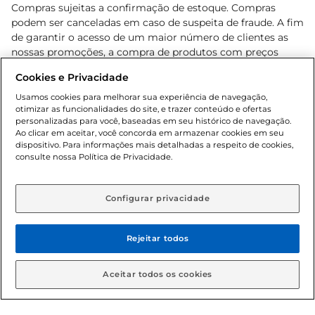
Compras sujeitas a confirmação de estoque. Compras
podem ser canceladas em caso de suspeita de fraude. A fim
de garantir o acesso de um maior número de clientes as
nossas promoções, a compra de produtos com preços
promocionais poderá ter sua quantidade limitada por
Cookies e Privacidade
cliente. Os preços, ofertas e condições são exclusivos para
o e-commerce e válidos durante o dia de hoje, podendo
Usamos cookies para melhorar sua experiência de navegação,
otimizar as funcionalidades do site, e trazer conteúdo e ofertas
sofrer alterações sem prévia notificação. Proibida a venda
personalizadas para você, baseadas em seu histórico de navegação.
de bebidas alcoólicas para menores de 18 anos, conforme
Ao clicar em aceitar, você concorda em armazenar cookies em seu
Lei n.º 8069/90, art. 81, inciso II (Estatuto da Criança e do
dispositivo. Para informações mais detalhadas a respeito de cookies,
Adolescente). Preços e condições exclusivos para o
consulte nossa Política de Privacidade.
www.gbarbosa.com.br
, podendo sofrer alterações sem
aviso prévio. O valor mínimo para as compras on-line é de
R$ 80,00.
Configurar privacidade
Rejeitar todos
© 2026 Copyright. Todos os direitos
reservados Gbarbosa.
Aceitar todos os cookies