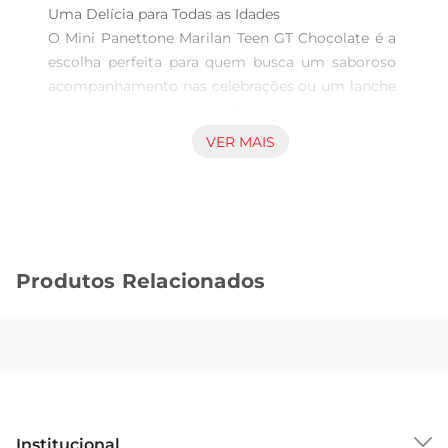
Uma Delícia para Todas as Idades  

O Mini Panettone Marilan Teen GT Chocolate é a 
escolha perfeita para quem busca um saboroso 
acompanhamento nas celebrações ou um lanche 
especial nodia a dia. Com 110g de pura gostosura, 
este panettone é ideal para compartilhar 
VER MAIS
momentos de alegria com amigos e familiares. 
Sua receita é elaborada com ingredientes 
selecionados, garantindo um sabor irresistível 
que agrada a todos.

Sabor Inconfundível de Chocolate  

Produtos Relacionados
Cada pedaço do Mini Panettone Marilan é 
recheado com pedaços generosos de chocolate, 
proporcionando uma experiência de sabor 
intensa e deliciosa. A combinação da massa 
macia com o chocolate derretido cria uma 
harmonia perfeita que conquista o paladar. É 
umaopção que traz um novo ar às suas 
Institucional
confraternizações, tornando os momentos ainda 