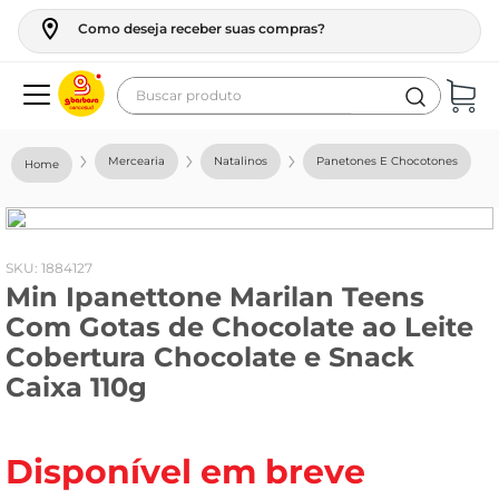
Como deseja receber suas compras?
Buscar produto
Termos mais buscados
Mercearia
Natalinos
Panetones E Chocotones
geladeira
maquina lavar
fogao
:
1884127
Min Ipanettone Marilan Teens
café
Com Gotas de Chocolate ao Leite
cerveja
Cobertura Chocolate e Snack
frango
Caixa 110g
vinho
leite
Disponível em breve
tv