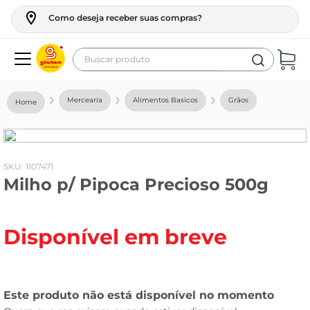
Como deseja receber suas compras?
Buscar produto
Termos mais buscados
Mercearia
Alimentos Basicos
Grãos
geladeira
maquina lavar
fogao
:
1107471
Milho p/ Pipoca Precioso 500g
café
cerveja
Disponível em breve
frango
vinho
leite
tv