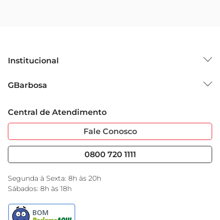
Institucional
Sobre o GBarbosa
GBarbosa
Grupo Cencosud
Trabalhe Conosco
Cartão GBarbosa
Central de Atendimento
Sobre Privacidade
Garantia Estendida
Portal do Fornecedo
Código de Ética
Fale Conosco
Nossas Lojas
Serviços
Cencosud Media
Blog GBarbosa
0800 720 1111
Black Friday
Encarte do Dia
Segunda à Sexta: 8h às 20h
Sábados: 8h às 18h