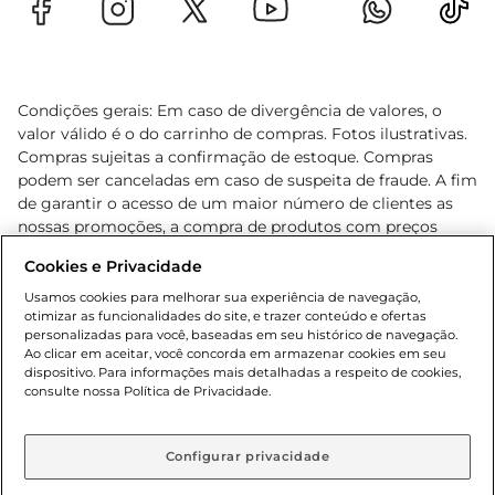
Condições gerais: Em caso de divergência de valores, o
valor válido é o do carrinho de compras. Fotos ilustrativas.
Compras sujeitas a confirmação de estoque. Compras
podem ser canceladas em caso de suspeita de fraude. A fim
de garantir o acesso de um maior número de clientes as
nossas promoções, a compra de produtos com preços
promocionais poderá ter sua quantidade limitada por
Cookies e Privacidade
cliente. Os preços, ofertas e condições são exclusivos para
o e-commerce e válidos durante o dia de hoje, podendo
Usamos cookies para melhorar sua experiência de navegação,
otimizar as funcionalidades do site, e trazer conteúdo e ofertas
sofrer alterações sem prévia notificação. Proibida a venda
personalizadas para você, baseadas em seu histórico de navegação.
de bebidas alcoólicas para menores de 18 anos, conforme
Ao clicar em aceitar, você concorda em armazenar cookies em seu
Lei n.º 8069/90, art. 81, inciso II (Estatuto da Criança e do
dispositivo. Para informações mais detalhadas a respeito de cookies,
Adolescente). Preços e condições exclusivos para o
consulte nossa Política de Privacidade.
www.gbarbosa.com.br
, podendo sofrer alterações sem
aviso prévio. O valor mínimo para as compras on-line é de
R$ 80,00.
Configurar privacidade