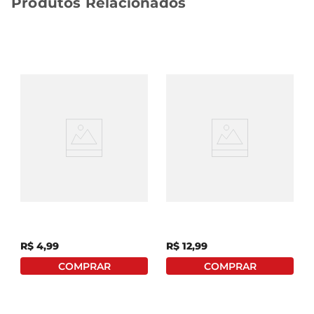
Produtos Relacionados
Canjica De Milho
Canjiquinha De Milho
Branco Dona Clara Tipo1
Yoki 200g
400g
R$
4
,
99
R$
12
,
99