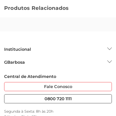
Produtos Relacionados
Institucional
Sobre o GBarbosa
GBarbosa
Grupo Cencosud
Trabalhe Conosco
Cartão GBarbosa
Central de Atendimento
Sobre Privacidade
Garantia Estendida
Portal do Fornecedo
Código de Ética
Fale Conosco
Nossas Lojas
Serviços
Cencosud Media
Blog GBarbosa
0800 720 1111
Black Friday
Encarte do Dia
Segunda à Sexta: 8h às 20h