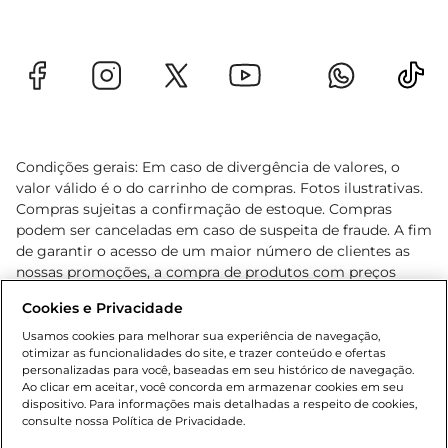
Condições gerais: Em caso de divergência de valores, o
valor válido é o do carrinho de compras. Fotos ilustrativas.
Compras sujeitas a confirmação de estoque. Compras
podem ser canceladas em caso de suspeita de fraude. A fim
de garantir o acesso de um maior número de clientes as
nossas promoções, a compra de produtos com preços
promocionais poderá ter sua quantidade limitada por
Cookies e Privacidade
cliente. Os preços, ofertas e condições são exclusivos para
o e-commerce e válidos durante o dia de hoje, podendo
Usamos cookies para melhorar sua experiência de navegação,
otimizar as funcionalidades do site, e trazer conteúdo e ofertas
sofrer alterações sem prévia notificação. Proibida a venda
personalizadas para você, baseadas em seu histórico de navegação.
de bebidas alcoólicas para menores de 18 anos, conforme
Ao clicar em aceitar, você concorda em armazenar cookies em seu
Lei n.º 8069/90, art. 81, inciso II (Estatuto da Criança e do
dispositivo. Para informações mais detalhadas a respeito de cookies,
Adolescente). Preços e condições exclusivos para o
consulte nossa Política de Privacidade.
www.gbarbosa.com.br
, podendo sofrer alterações sem