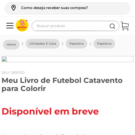
Como deseja receber suas compras?
Buscar produto
Termos mais buscados
Utilidades E Casa
Papelaria
Papelaria
geladeira
maquina lavar
fogao
:
1891250
Meu Livro de Futebol Catavento
café
para Colorir
cerveja
frango
Disponível em breve
vinho
leite
tv