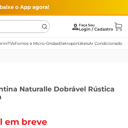
baixe o App agora!
rini
TVs
Fornos e Micro-Ondas
Eletroportáteis
Ar Condicionado
tina Naturalle Dobrável Rústica
m
l em breve