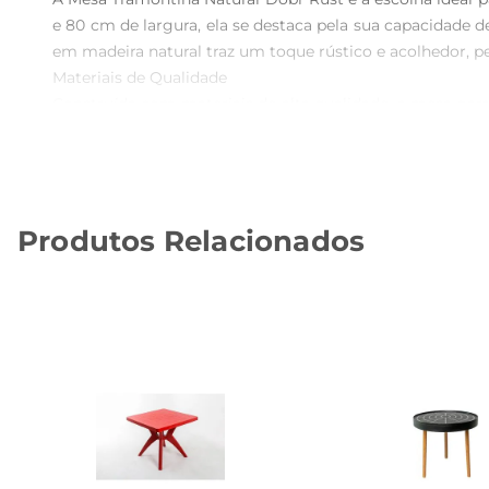
e 80 cm de largura, ela se destaca pela sua capacidade 
em madeira natural traz um toque rústico e acolhedor, pe
Materiais de Qualidade  

Construída com materiais de alta qualidade, a mesa garant
ao longo do tempo. Além disso, a estrutura robusta pro
Funcionalidade e Praticidade  

A Mesa Tramontina Natural Dobr Rust é projetada para se
ela seja utilizada em diversos ambientes, como salas 
Produtos Relacionados
mesa uma opção prática para quem valoriza a eficiência no
Especificações Técnicas  

 Dimensões: 200 cm comprimento x 80 cm largura  

 Material: Madeira natural  

 Acabamento: Rústico  

 Estrutura: Robusta e estável  

A Mesa Tramontina Natural Dobr Rust é a escolha perfe
espaço acolhedor e convidativo.