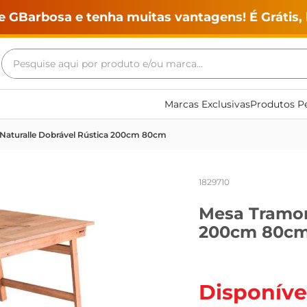
e GBarbosa e tenha muitas vantagens! É Grátis, 
Pesquise aqui por produto e/ou marca...
Termos mais buscados
Marcas Exclusivas
Produtos Pe
geladeira
Naturalle Dobrável Rústica 200cm 80cm
maquina lavar
fogao
1829710
café
Mesa Tramon
cerveja
200cm 80c
frango
leite
vinho
Disponíve
leite pó