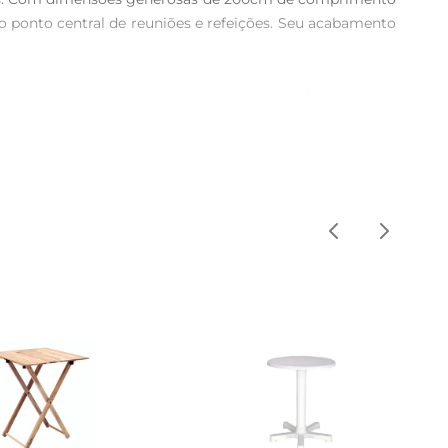
o ponto central de reuniões e refeições. Seu acabamento 
 é tratada para resistir ao desgaste, mantendo sua beleza 
s agradáveis sem preocupações.

sico até o contemporâneo. Sua versatilidade permite que 
 facilidade de montagem e o design funcional tornam a 
e durabilidade, transformando qualquer ambiente em um 