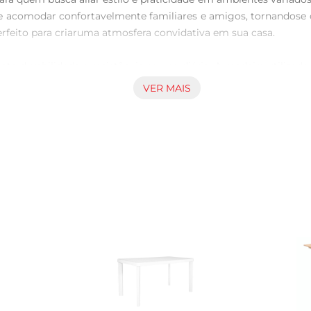
de acomodar confortavelmente familiares e amigos, tornandose 
rfeito para criaruma atmosfera convidativa em sua casa.

e durabilidade e resistência ao uso diário. A madeira utilizada
porciona estabilidade, permitindo que você desfrute de momento
VER MAIS
 adaptar a diferentes estilos de decoração, desde o mais clás
de jantar,cozinhas ou até mesmo em áreas externas cobertas. A
 dia a dia.

itapara quem deseja um móvel que una beleza, funcionalidade 