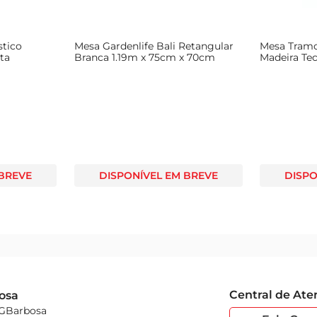
stico
Mesa Gardenlife Bali Retangular
Mesa Tramon
ta
Branca 1.19m x 75cm x 70cm
Madeira Te
 BREVE
DISPONÍVEL EM BREVE
DISPO
Central de At
osa
 GBarbosa