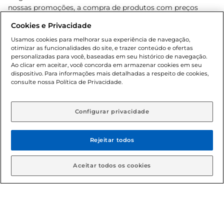
nossas promoções, a compra de produtos com preços
promocionais poderá ter sua quantidade limitada por
Cookies e Privacidade
cliente. Os preços, ofertas e condições são exclusivos para
o e-commerce e válidos durante o dia de hoje, podendo
Usamos cookies para melhorar sua experiência de navegação,
otimizar as funcionalidades do site, e trazer conteúdo e ofertas
sofrer alterações sem prévia notificação. Proibida a venda
personalizadas para você, baseadas em seu histórico de navegação.
de bebidas alcoólicas para menores de 18 anos, conforme
Ao clicar em aceitar, você concorda em armazenar cookies em seu
Lei n.º 8069/90, art. 81, inciso II (Estatuto da Criança e do
dispositivo. Para informações mais detalhadas a respeito de cookies,
Adolescente). Preços e condições exclusivos para o
consulte nossa Política de Privacidade.
www.gbarbosa.com.br
, podendo sofrer alterações sem
aviso prévio. O valor mínimo para as compras on-line é de
R$ 80,00.
Configurar privacidade
Rejeitar todos
© 2026 Copyright. Todos os direitos
reservados Gbarbosa.
Aceitar todos os cookies
Cencosud Brasil Comercial SA.CNPJ sob n° 39.346.861/0350-38 .
Sediada na Av. das Nações Unidas, 12.995, 21º andar, CEP: