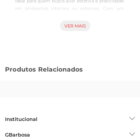
ideal para quem busca aliar estética e praticidade 
em ambientes internos ou externos. Com um 
design contemporâneo e linhas suaves, essa 
mesa se adapta facilmente a diferentes estilos de 
VER MAIS
decoração, proporcionando um novo ar ao seu 
espaço. Seu acabamento em plástico de alta 
qualidade garante resistência e facilidade de 
limpeza, tornandoa perfeita para o dia a dia.

Dimensões e Estrutura  

Produtos Relacionados
Com medidas de 70 cm x 70 cm, essa mesa é 
compacta e ideal para pequenos espaços, como 
varandas, cozinhas ou salas de jantar. Sua 
estrutura leve permite fácil movimentação, 
enquanto a estabilidade é assegurada por um 
design bem planejado. A mesa éuma excelente 
opção para refeições em família ou momentos de 
Institucional
descontração com amigos.

Versatilidade de Uso  

Sobre o GBarbosa
GBarbosa
A Mesa Liberty é perfeita para diversas ocasiões, 
Grupo Cencosud