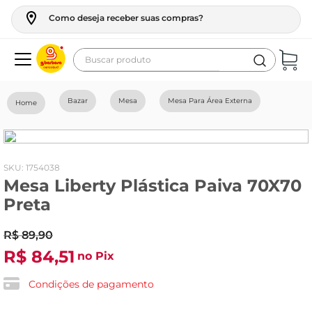
Como deseja receber suas compras?
Buscar produto
Termos mais buscados
Bazar
Mesa
Mesa Para Área Externa
geladeira
maquina lavar
fogao
:
1754038
Mesa Liberty Plástica Paiva 70X70
café
Preta
cerveja
R$
89
frango
,
90
R$
84
,
51
no Pix
leite
vinho
Condições de pagamento
leite pó