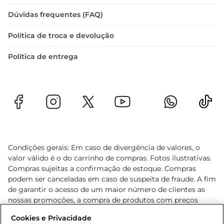
Dúvidas frequentes (FAQ)
Política de troca e devolução
Política de entrega
Condições gerais: Em caso de divergência de valores, o
valor válido é o do carrinho de compras. Fotos ilustrativas.
Compras sujeitas a confirmação de estoque. Compras
podem ser canceladas em caso de suspeita de fraude. A fim
de garantir o acesso de um maior número de clientes as
nossas promoções, a compra de produtos com preços
promocionais poderá ter sua quantidade limitada por
Cookies e Privacidade
cliente. Os preços, ofertas e condições são exclusivos para