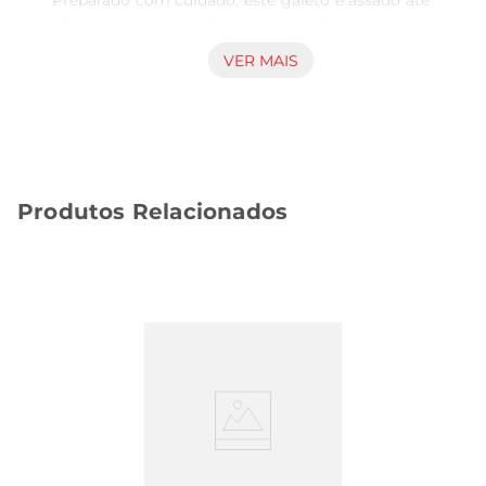
Preparado com cuidado, este galeto é assado até 
atingir o ponto perfeito, garantindo uma carne 
suculenta e cheia de sabor. Ideal para almoços 
VER MAIS
em família ou jantares com amigos, ele traz um 
toque especial a qualquer refeição.

Sabor autêntico e ingredientes selecionados  

Este galeto é temperado com uma combinação 
de especiarias querealçam seu sabor natural. A 
Produtos Relacionados
receita tradicional confere um aroma irresistível 
que vai conquistar o paladar de todos. Cada 
pedaço éuma explosão de sabor, tornandose uma 
escolha certeira para quem aprecia uma boa 
refeição.

Versatilidade na hora de servir  

O Meio Galeto Assado pode ser servido de 
diversas maneiras, adaptandose ao seu estilo de 
refeição. Seja acompanhado de arroz, saladas 
frescas ou farofa, ele se destaca como o 
protagonista do prato. Além disso, é uma 