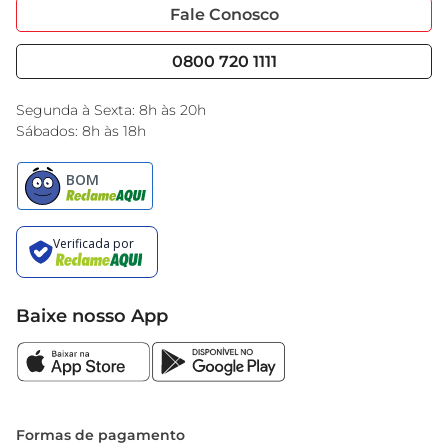
Portal do Fornecedo
Código de Ética
Fale Conosco
Nossas Lojas
Serviços
Cencosud Media
Blog GBarbosa
0800 720 1111
Black Friday
Encarte do Dia
Segunda à Sexta: 8h às 20h
Sábados: 8h às 18h
Baixe nosso App
Formas de pagamento