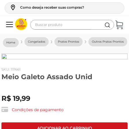
Como deseja receber suas compras?
Buscar produto
Termos mais buscados
Congelados
Pratos Prontos
Outros Pratos Prontos
geladeira
maquina lavar
fogao
:
1111661
Meio Galeto Assado Unid
café
cerveja
R$
19
,
99
frango
leite
Condições de pagamento
vinho
leite pó
ADICIONAR AO CARRINHO