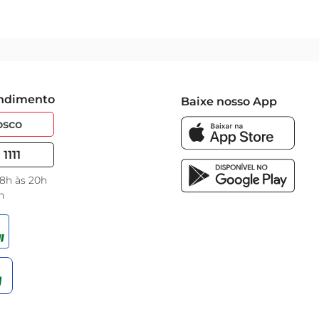
endimento
Baixe nosso App
osco
1111
 8h às 20h
h