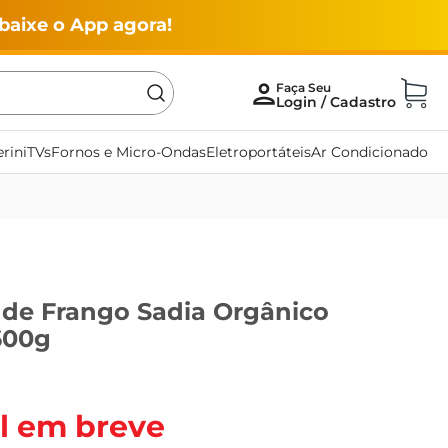
baixe o App agora!
rini
TVs
Fornos e Micro-Ondas
Eletroportáteis
Ar Condicionado
 de Frango Sadia Orgânico
600g
l em breve