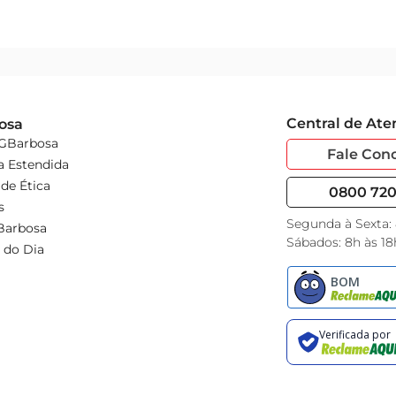
Central de At
osa
 GBarbosa
Fale Con
a Estendida
de Ética
0800 720 
s
Segunda à Sexta:
Barbosa
Sábados: 8h às 18
 do Dia