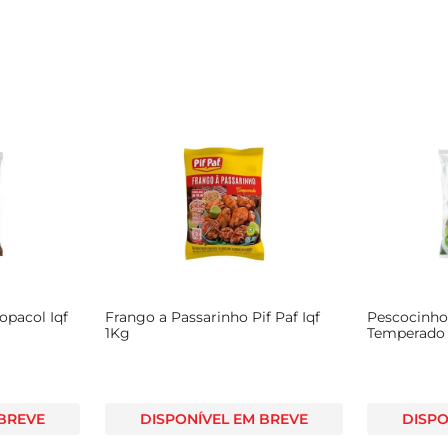
opacol Iqf
Frango a Passarinho Pif Paf Iqf
Pescocinho
1Kg
Temperado
 BREVE
DISPONÍVEL EM BREVE
DISPO