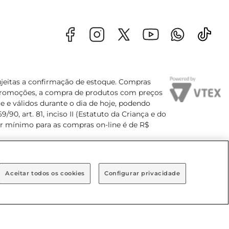
sujeitas a confirmação de estoque. Compras
s promoções, a compra de produtos com preços
e e válidos durante o dia de hoje, podendo
90, art. 81, inciso II (Estatuto da Criança e do
lor mínimo para as compras on-line é de R$
Aceitar todos os cookies
Configurar privacidade
Bairro Brooklin Paulista, na cidade de São Paulo - SP.