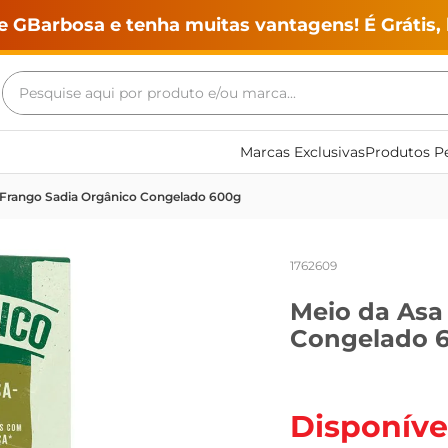
e GBarbosa e tenha muitas vantagens! É Grátis, 
Pesquise aqui por produto e/ou marca...
Termos mais buscados
Marcas Exclusivas
Produtos Pe
geladeira
 Frango Sadia Orgânico Congelado 600g
maquina lavar
fogao
1762609
café
Meio da Asa
cerveja
Congelado 
frango
leite
vinho
Disponíve
leite pó