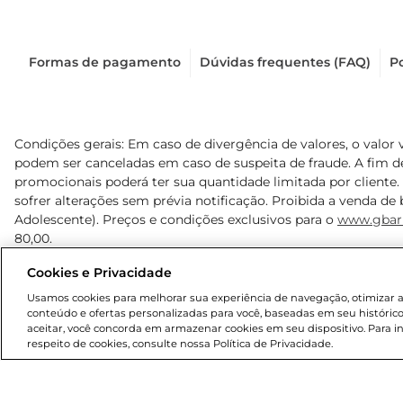
Formas de pagamento
Dúvidas frequentes (FAQ)
Po
Condições gerais: Em caso de divergência de valores, o valor 
podem ser canceladas em caso de suspeita de fraude. A fim 
promocionais poderá ter sua quantidade limitada por cliente.
sofrer alterações sem prévia notificação. Proibida a venda de b
Adolescente). Preços e condições exclusivos para o
www.gbar
80,00.
Cookies e Privacidade
© 2025 Copyright. Todos os direitos reservados Gbarbosa.
Usamos cookies para melhorar sua experiência de navegação, otimizar as 
conteúdo e ofertas personalizadas para você, baseadas em seu histórico
aceitar, você concorda em armazenar cookies em seu dispositivo. Para 
respeito de cookies, consulte nossa Política de Privacidade.
Cencosud Brasil Comercial SA.CNPJ sob n° 39.346.861/0350-3