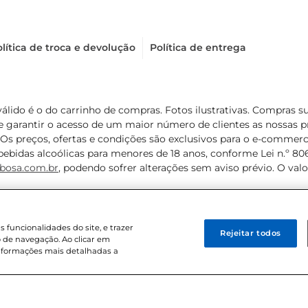
lítica de troca e devolução
Política de entrega
válido é o do carrinho de compras. Fotos ilustrativas. Compras 
de garantir o acesso de um maior número de clientes as nossa
 Os preços, ofertas e condições são exclusivos para o e-commerc
ebidas alcoólicas para menores de 18 anos, conforme Lei n.º 8069/
bosa.com.br
, podendo sofrer alterações sem aviso prévio. O va
funcionalidades do site, e trazer
Rejeitar todos
 de navegação. Ao clicar em
informações mais detalhadas a
8 . Sediada na Av. das Nações Unidas, 12.995, 21º andar, CEP: 04.578-000, 