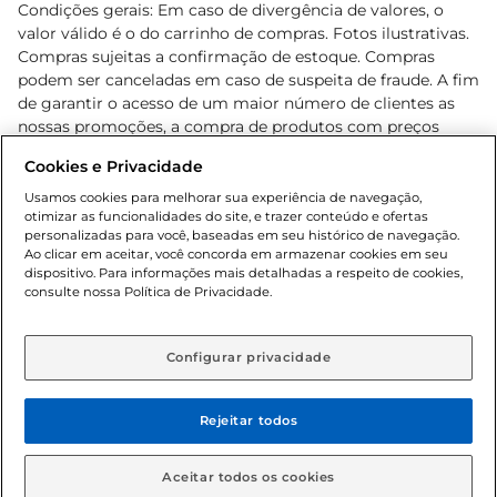
Condições gerais: Em caso de divergência de valores, o
valor válido é o do carrinho de compras. Fotos ilustrativas.
Compras sujeitas a confirmação de estoque. Compras
podem ser canceladas em caso de suspeita de fraude. A fim
de garantir o acesso de um maior número de clientes as
nossas promoções, a compra de produtos com preços
promocionais poderá ter sua quantidade limitada por
Cookies e Privacidade
cliente. Os preços, ofertas e condições são exclusivos para
o e-commerce e válidos durante o dia de hoje, podendo
Usamos cookies para melhorar sua experiência de navegação,
otimizar as funcionalidades do site, e trazer conteúdo e ofertas
sofrer alterações sem prévia notificação. Proibida a venda
personalizadas para você, baseadas em seu histórico de navegação.
de bebidas alcoólicas para menores de 18 anos, conforme
Ao clicar em aceitar, você concorda em armazenar cookies em seu
Lei n.º 8069/90, art. 81, inciso II (Estatuto da Criança e do
dispositivo. Para informações mais detalhadas a respeito de cookies,
Adolescente). Preços e condições exclusivos para o
consulte nossa Política de Privacidade.
www.gbarbosa.com.br
, podendo sofrer alterações sem
aviso prévio. O valor mínimo para as compras on-line é de
R$ 80,00.
Configurar privacidade
Rejeitar todos
© 2026 Copyright. Todos os direitos
reservados Gbarbosa.
Aceitar todos os cookies