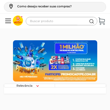
Como deseja receber suas compras?
Buscar produto
Termos mais buscados
geladeira
maquina lavar
fogao
café
cerveja
frango
Relevância
leite
vinho
leite pó