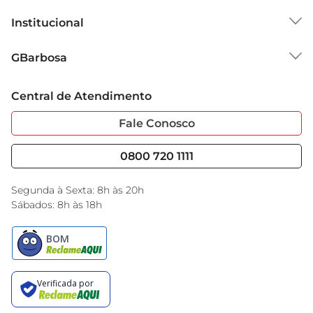
Institucional
Sobre o GBarbosa
GBarbosa
Grupo Cencosud
Trabalhe Conosco
Cartão GBarbosa
Central de Atendimento
Sobre Privacidade
Garantia Estendida
Portal do Fornecedo
Código de Ética
Fale Conosco
Nossas Lojas
Serviços
Cencosud Media
Blog GBarbosa
0800 720 1111
Black Friday
Encarte do Dia
Segunda à Sexta: 8h às 20h
Sábados: 8h às 18h