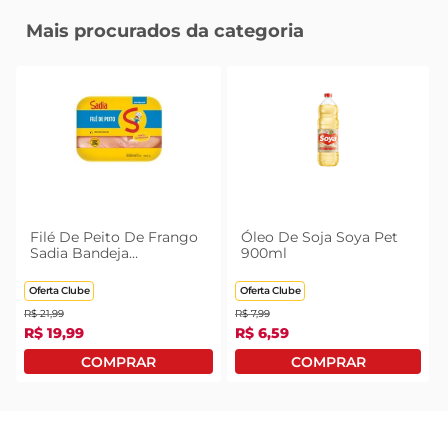
Mais procurados da categoria
Filé De Peito De Frango
Óleo De Soja Soya Pet
Sadia Bandeja
900ml
Congelado 1kg
Oferta Clube
Oferta Clube
R$
21
,
99
R$
7
,
99
R$
19
,
99
R$
6
,
59