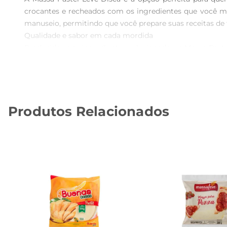
crocantes e recheados com os ingredientes que você mai
manuseio, permitindo que você prepare suas receitas de fo
Qualidade e sabor em cada mordida  

Produzida com ingredientes selecionados, a Massa Paste
proporcionar um resultado final que agrada a todos,desd
crocância irresistível, tornando seus pastéis ainda mais ap
Versatilidade para diferentes recheios  

Uma das grandes vantagens da Massa Pastel Leve Disca 
Produtos Relacionados
Experimente recheios clássicos como carne, queijo e f
sabores, permitindo que você explore sua criatividade na 
Dicas de preparo para melhores resultados  

Para garantir que seus pastéis fiquem ainda mais saboros
evitando que fique muito fina e quebre durante o manu
que o recheio fique bem selado. Assim, você terá pastéis p
Informações práticas  

A Massa Pastel Leve Disca vem em embalagem de 500g, i
um recipiente fechado para preservar sua frescura. C
carinho.