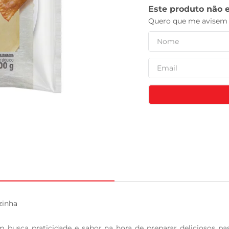
celular
inha

 busca praticidade e sabor na hora de preparar deliciosos past