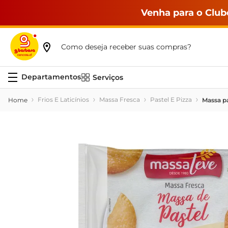
Venha para o Club
Como deseja receber suas compras?
Serviços
Frios E Laticínios
Massa Fresca
Pastel E Pizza
Massa pa