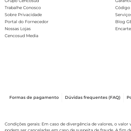
Grupo Cencosud
Garanti
Trabalhe Conosco
Código 
Sobre Privacidade
Serviço
Portal do Fornecedor
Blog G
Nossas Lojas
Encarte
Cencosud Media
Formas de pagamento
Dúvidas frequentes (FAQ)
Po
Condições gerais: Em caso de divergência de valores, o valor 
podem ser canceladas em caso de suspeita de fraude. A fim 