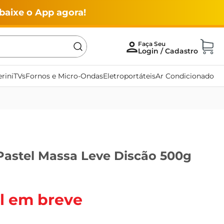
baixe o App agora!
rini
TVs
Fornos e Micro-Ondas
Eletroportáteis
Ar Condicionado
Pastel Massa Leve Discão 500g
l em breve