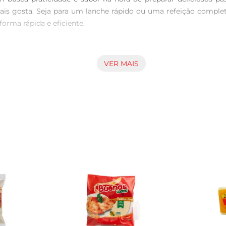
s gosta. Seja para um lanche rápido ou uma refeição completa,
rma rápida e eficiente.

l Leve Disca garante um sabor inconfundível e uma textura lev
e os mais jovens até os mais experientes na cozinha. Ao assar
VER MAIS
etitosos.

é sua versatilidade. Você pode utilizála para preparar pastéi
rango, ou inove com combinações mais ousadas, como frutas ou
cozinha.

os, é importante seguir algumas dicas simples. Ao abrira massa
seio. Além disso, não se esqueça de umedecer as bordas da ma
erfeitos, prontos para serem fritos ou assados.

deal para preparar uma quantidade generosa de pastéis. Armaze
om essa massa, você estará sempre pronto para surpreender su