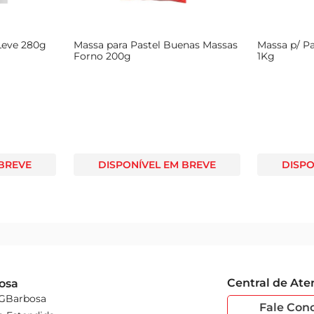
Leve 280g
Massa para Pastel Buenas Massas
Massa p/ P
Forno 200g
1Kg
 BREVE
DISPONÍVEL EM BREVE
DISPO
Central de At
osa
 GBarbosa
Fale Con