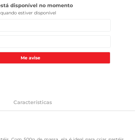
Me avise
Características
éis. Com 500g de massa, ela é ideal para criar pastéis 