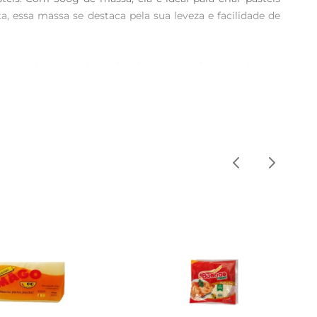
 essa massa se destaca pela sua leveza e facilidade de 
e que derrete na boca. Sua formulação foi pensada para 
 ou fritar, a massa adquire uma coloração dourada e uma 
s doces ou salgados, adaptandose a diversas receitas. 
 cremes. A massa se adapta perfeitamente a diferentes 
, utilize um rolo para deixála com a espessura desejada, 
ssa com um pouco de água antes de fechála, garantindo 
ne em local fresco e seco, e após aberto, mantenha em 
a família e amigos com pratos saborosos e feitos com 