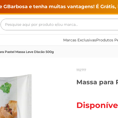
e GBarbosa e tenha muitas vantagens! É Grátis, 
Pesquise aqui por produto e/ou marca...
Termos mais buscados
Marcas Exclusivas
Produtos Pe
geladeira
ra Pastel Massa Leve Discão 500g
maquina lavar
fogao
1112717
café
Massa para 
cerveja
frango
leite
Disponíve
vinho
leite pó