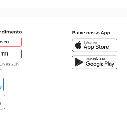
endimento
Baixe nosso App
osco
1111
 8h às 20h
h