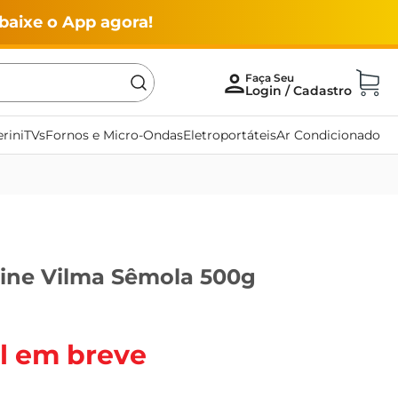
baixe o App agora!
rini
TVs
Fornos e Micro-Ondas
Eletroportáteis
Ar Condicionado
ine Vilma Sêmola 500g
l em breve