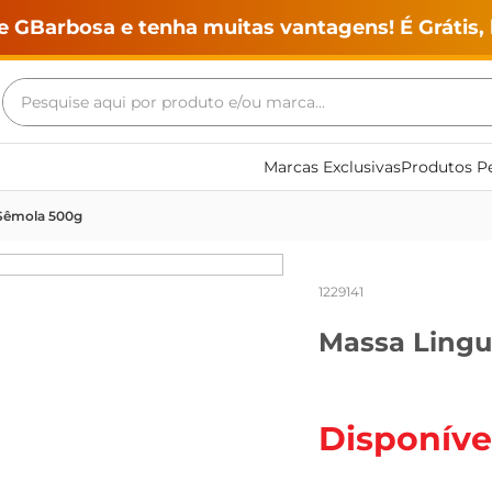
e GBarbosa e tenha muitas vantagens! É Grátis, 
Pesquise aqui por produto e/ou marca...
Termos mais buscados
Marcas Exclusivas
Produtos Pe
geladeira
 Sêmola 500g
maquina lavar
fogao
1229141
café
Massa Lingu
cerveja
frango
vinho
Disponíve
leite
tv