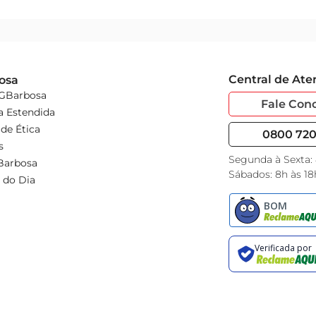
Central de At
osa
 GBarbosa
Fale Con
a Estendida
de Ética
0800 720 
s
Segunda à Sexta:
Barbosa
Sábados: 8h às 18
 do Dia