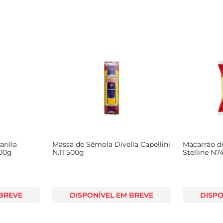
rilla
Massa de Sêmola Divella Capellini
Macarrão d
500g
N.11 500g
Stelline N7
 BREVE
DISPONÍVEL EM BREVE
DISPO