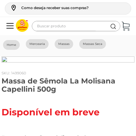
Como deseja receber suas compras?
Buscar produto
Termos mais buscados
Mercearia
Massas
Massas Seca
geladeira
maquina lavar
fogao
:
1499060
Massa de Sêmola La Molisana
café
Capellini 500g
cerveja
frango
Disponível em breve
leite
vinho
leite pó