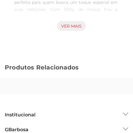
perfeita para quem busca um toque especial em 
suas refeições. Com 500g de massa fina e 
delicada, o capellini é ideal para preparar pratos 
que vão desde um simples macarrão ao alho e 
VER MAIS
óleo até receitas mais elaboradas com molhos 
sofisticados. Sua textura leve e sabor autêntico 
garantem uma experiência culinária que remete 
à tradição italiana.

Qualidade que faz a diferença  

Produtos Relacionados
Produzida com trigo selecionado e água pura, a 
Massa La Molisana é conhecida por sua qualidade 
superior. O processo de fabricação respeita as 
técnicas tradicionais, resultando em uma massa 
que não gruda e cozinha de maneira uniforme. 
Isso garante que cada prato seja preparado com 
perfeição, permitindo que os sabores se 
Institucional
destaquem e proporcionando uma refeição 
memorável.

Sobre o GBarbosa
GBarbosa
Versatilidade na cozinha  
