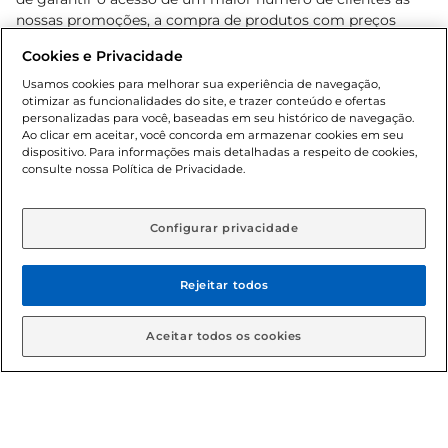
nossas promoções, a compra de produtos com preços
promocionais poderá ter sua quantidade limitada por
Cookies e Privacidade
cliente. Os preços, ofertas e condições são exclusivos para
o e-commerce e válidos durante o dia de hoje, podendo
Usamos cookies para melhorar sua experiência de navegação,
otimizar as funcionalidades do site, e trazer conteúdo e ofertas
sofrer alterações sem prévia notificação. Proibida a venda
personalizadas para você, baseadas em seu histórico de navegação.
de bebidas alcoólicas para menores de 18 anos, conforme
Ao clicar em aceitar, você concorda em armazenar cookies em seu
Lei n.º 8069/90, art. 81, inciso II (Estatuto da Criança e do
dispositivo. Para informações mais detalhadas a respeito de cookies,
Adolescente). Preços e condições exclusivos para o
consulte nossa Política de Privacidade.
www.gbarbosa.com.br
, podendo sofrer alterações sem
aviso prévio. O valor mínimo para as compras on-line é de
R$ 80,00.
Configurar privacidade
Rejeitar todos
© 2026 Copyright. Todos os direitos
reservados Gbarbosa.
Aceitar todos os cookies
Cencosud Brasil Comercial SA.CNPJ sob n° 39.346.861/0350-38 .
Sediada na Av. das Nações Unidas, 12.995, 21º andar, CEP: