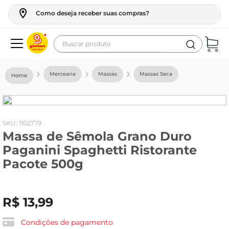
Como deseja receber suas compras?
Buscar produto
Termos mais buscados
Mercearia
Massas
Massas Seca
geladeira
maquina lavar
fogao
:
1102779
Massa de Sêmola Grano Duro
café
Paganini Spaghetti Ristorante
cerveja
Pacote 500g
frango
leite
R$
13
,
99
vinho
Condições de pagamento
leite pó