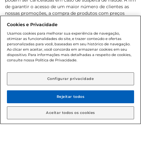
podem ser canceladas em caso de suspeita de fraude. A fim
de garantir o acesso de um maior número de clientes as
nossas promoções, a compra de produtos com preços
promocionais poderá ter sua quantidade limitada por
Cookies e Privacidade
cliente. Os preços, ofertas e condições são exclusivos para
o e-commerce e válidos durante o dia de hoje, podendo
Usamos cookies para melhorar sua experiência de navegação,
otimizar as funcionalidades do site, e trazer conteúdo e ofertas
sofrer alterações sem prévia notificação. Proibida a venda
personalizadas para você, baseadas em seu histórico de navegação.
de bebidas alcoólicas para menores de 18 anos, conforme
Ao clicar em aceitar, você concorda em armazenar cookies em seu
Lei n.º 8069/90, art. 81, inciso II (Estatuto da Criança e do
dispositivo. Para informações mais detalhadas a respeito de cookies,
Adolescente). Preços e condições exclusivos para o
consulte nossa Política de Privacidade.
www.gbarbosa.com.br
, podendo sofrer alterações sem
aviso prévio. O valor mínimo para as compras on-line é de
R$ 80,00.
Configurar privacidade
Rejeitar todos
© 2026 Copyright. Todos os direitos
reservados Gbarbosa.
Aceitar todos os cookies
Cencosud Brasil Comercial SA.CNPJ sob n° 39.346.861/0350-38 .