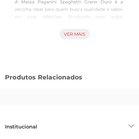
A Massa Paganini Spaghetti Grano Duro é a 
escolha ideal para quem busca qualidade e sabor 
em suas refeições. Produzida com grãos 
selecionados de trigo duro, essa massa 
proporciona uma textura al dente perfeita, ideal 
VER MAIS
para acompanhar os mais variados molhos e 
ingredientes. Com 500g, é a quantidade ideal 
para preparar pratos que agradam a toda a 
família, tornando cada refeição um momento 
especial.

Produtos Relacionados
Qualidade quefaz a diferença  

A escolha do trigo duro é fundamental para 
garantir uma massa de alta qualidade. A Massa 
Paganini é elaborada com um processo 
cuidadoso que preserva as propriedades do grão, 
resultando em uma massa que não só é 
saborosa, mas também rica em nutrientes. Essa 
Institucional
atenção aos detalhes reflete o compromisso da 
marca em oferecer produtos que atendem às 
Sobre o GBarbosa