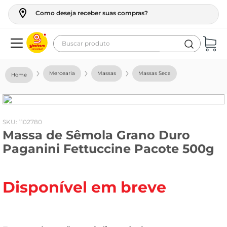
Como deseja receber suas compras?
Buscar produto
Termos mais buscados
Mercearia
Massas
Massas Seca
geladeira
maquina lavar
fogao
:
1102780
Massa de Sêmola Grano Duro
café
Paganini Fettuccine Pacote 500g
cerveja
frango
Disponível em breve
leite
vinho
leite pó