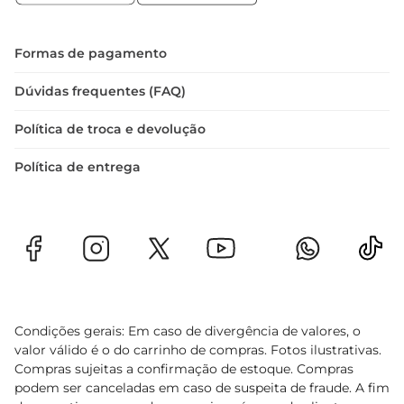
sua dedicação à qualidade e ao sabor. Cada 
pacote é cuidadosamente produzido para 
garantir que você tenha em mãos um produto 
Formas de pagamento
que respeita as tradições culináriase atende às 
expectativas dos consumidores mais exigentes. 
Dúvidas frequentes (FAQ)
Ao escolher a Massa Paganini, você está optando 
Política de troca e devolução
por uma experiência gastronômica que valoriza o 
que há de melhor na culinária.
Política de entrega
Condições gerais: Em caso de divergência de valores, o
valor válido é o do carrinho de compras. Fotos ilustrativas.
Compras sujeitas a confirmação de estoque. Compras
podem ser canceladas em caso de suspeita de fraude. A fim