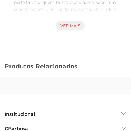
perfeita para quem busca qualidade e sabor em 
suas refeições. Com 500g de massa, ela é ideal 
para prepararpratos que vão desde os mais 
simples até os mais elaborados, trazendo um 
VER MAIS
toque especial à sua mesa. Feita com 
ingredientes selecionados, essa massa é a base 
ideal para receitas tradicionais italianas, como 
fettuccine alfredo ou um clássico molho à 
bolonhesa.

Produtos Relacionados
Qualidade que se destaca  

Produzida com grãos de alta qualidade, a Massa 
Paganini garante uma textura firme e um sabor 
inconfundível.O processo de fabricação respeita 
as tradições da culinária italiana, resultando em 
uma massa que não apenas cozinha de maneira 
uniforme, mas também absorve os molhos de 
Institucional
forma perfeita, proporcionando uma experiência 
gastronômica única.

Sobre o GBarbosa
GBarbosa
Versatilidade na cozinha
