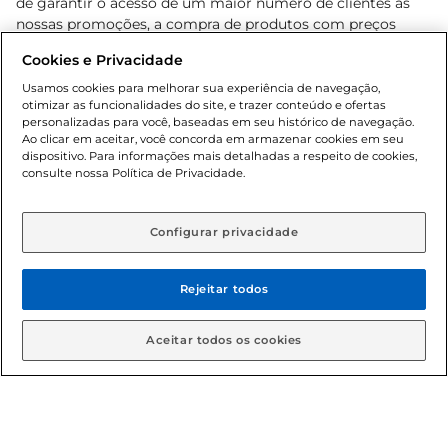
de garantir o acesso de um maior número de clientes as
nossas promoções, a compra de produtos com preços
promocionais poderá ter sua quantidade limitada por
Cookies e Privacidade
cliente. Os preços, ofertas e condições são exclusivos para
o e-commerce e válidos durante o dia de hoje, podendo
Usamos cookies para melhorar sua experiência de navegação,
otimizar as funcionalidades do site, e trazer conteúdo e ofertas
sofrer alterações sem prévia notificação. Proibida a venda
personalizadas para você, baseadas em seu histórico de navegação.
de bebidas alcoólicas para menores de 18 anos, conforme
Ao clicar em aceitar, você concorda em armazenar cookies em seu
Lei n.º 8069/90, art. 81, inciso II (Estatuto da Criança e do
dispositivo. Para informações mais detalhadas a respeito de cookies,
Adolescente). Preços e condições exclusivos para o
consulte nossa Política de Privacidade.
www.gbarbosa.com.br
, podendo sofrer alterações sem
aviso prévio. O valor mínimo para as compras on-line é de
R$ 80,00.
Configurar privacidade
Rejeitar todos
© 2026 Copyright. Todos os direitos
reservados Gbarbosa.
Aceitar todos os cookies
Cencosud Brasil Comercial SA.CNPJ sob n° 39.346.861/0350-38 .
Sediada na Av. das Nações Unidas, 12.995, 21º andar, CEP: