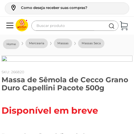
Como deseja receber suas compras?
Buscar produto
Termos mais buscados
Mercearia
Massas
Massas Seca
geladeira
maquina lavar
fogao
:
266820
Massa de Sêmola de Cecco Grano
café
Duro Capellini Pacote 500g
cerveja
frango
Disponível em breve
vinho
leite
tv