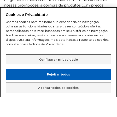
nossas promoções, a compra de produtos com preços
promocionais poderá ter sua quantidade limitada por
Cookies e Privacidade
cliente. Os preços, ofertas e condições são exclusivos para
o e-commerce e válidos durante o dia de hoje, podendo
Usamos cookies para melhorar sua experiência de navegação,
otimizar as funcionalidades do site, e trazer conteúdo e ofertas
sofrer alterações sem prévia notificação. Proibida a venda
personalizadas para você, baseadas em seu histórico de navegação.
de bebidas alcoólicas para menores de 18 anos, conforme
Ao clicar em aceitar, você concorda em armazenar cookies em seu
Lei n.º 8069/90, art. 81, inciso II (Estatuto da Criança e do
dispositivo. Para informações mais detalhadas a respeito de cookies,
Adolescente). Preços e condições exclusivos para o
consulte nossa Política de Privacidade.
www.gbarbosa.com.br
, podendo sofrer alterações sem
aviso prévio. O valor mínimo para as compras on-line é de
R$ 80,00.
Configurar privacidade
Rejeitar todos
© 2026 Copyright. Todos os direitos
reservados Gbarbosa.
Aceitar todos os cookies
Cencosud Brasil Comercial SA.CNPJ sob n° 39.346.861/0350-38 .
Sediada na Av. das Nações Unidas, 12.995, 21º andar, CEP: