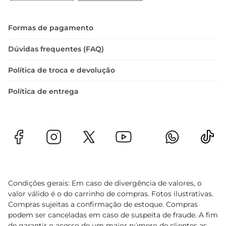
sabores. Sirva quente e aproveite uma refeição 
que traz um pedacinho da Itália para sua mesa.

Informações adicionais  

Formas de pagamento
A Massa De Cecco Capellini é uma excelente 
opção para quem busca praticidade sem abrir 
Dúvidas frequentes (FAQ)
mão da qualidade. Ideal para o dia a dia ou para 
Política de troca e devolução
ocasiões especiais, essa massa é um ingrediente 
que não pode faltar na sua despensa. 
Política de entrega
Experimente e descubra o verdadeiro sabor da 
tradição italiana em suas receitas
Condições gerais: Em caso de divergência de valores, o
valor válido é o do carrinho de compras. Fotos ilustrativas.
Compras sujeitas a confirmação de estoque. Compras
podem ser canceladas em caso de suspeita de fraude. A fim
de garantir o acesso de um maior número de clientes as