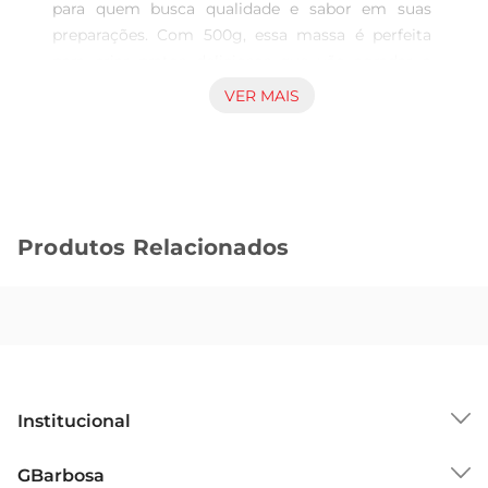
para quem busca qualidade e sabor em suas 
preparações. Com 500g, essa massa é perfeita 
para criar pratos deliciosos que vão agradar a 
toda a família. O capellini, conhecido por sua 
VER MAIS
espessura fina, é uma excelente escolha para 
receitas leves e sofisticadas, como sopas, saladas 
e pratos com molhos delicados.

Qualidade que faz a diferença  

Produzida com trigo de altaqualidade, a Massa 
Produtos Relacionados
De Cecco Capellini é elaborada seguindo 
métodos tradicionais que garantem uma textura 
perfeita e um sabor autêntico. Sua produção 
cuidadosa resulta em uma massa que cozinha de 
maneira uniforme, mantendo a integridade e o 
sabor em cada garfada. Essa qualidade é 
reconhecida por chefs e amantes da culinária, 
Institucional
tornandoa uma escolha confiável para qualquer 
ocasião.

Sobre o GBarbosa
GBarbosa
Versatilidadena cozinha  
