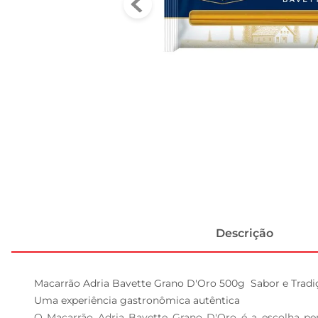
Descrição
Macarrão Adria Bavette Grano D'Oro 500g  Sabor e Tradi
Uma experiência gastronômica autêntica  

O Macarrão Adria Bavette Grano D'Oro é a escolha per