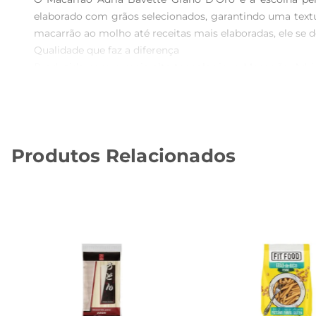
elaborado com grãos selecionados, garantindo uma textur
macarrão ao molho até receitas mais elaboradas, ele se de
Qualidade que faz a diferença  

Produzido com a mais alta tecnologia, o Macarrão Adria
uniforme, mas também absorve os sabores dos molhos d
vegetais frescos até carnes suculentas, tornando cada pr
Sugestões de preparo  

Para aproveitar ao máximo o sabor do Macarrão Adria Ba
Produtos Relacionados
desejado. Experimente combinálo com um molho de tomate
é uma excelente base para saladas frias, oferecendo umao
Armazenamento e conservação  

Para garantir a frescura e a qualidade do produto, reco
preservar suascaracterísticas por mais tempo. Com o Mac