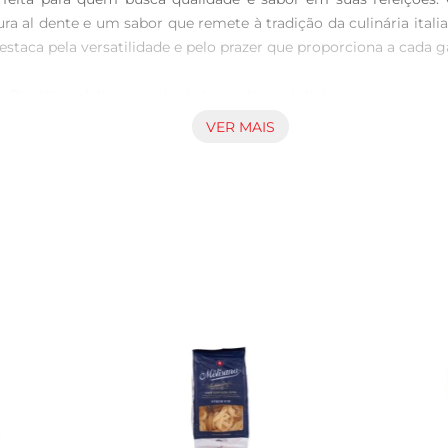
a al dente e um sabor que remete à tradição da culinária italia
staca pela versatilidade e pelo prazer que proporciona a cada ga
 Bavette é feito a partir de trigo de qualidade superior, o 
e forma excepcional. Sua espessura e formato são perfeitos 
VER MAIS
ato uma verdadeira obraprima.

vette, recomendase cozinhálo em água fervente com um toque de
 caseiro, ervas frescas e um toque de queijo parmesão ralado 
pção leve e saborosa para os dias quentes.

mendase armazenálo em local seco e fresco, longe da luz direta
arrão Adria Bavette Grano D'Oro, você tem a certeza de que cad