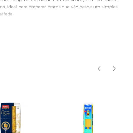
na. Ideal para preparar pratos que vão desde um simples 
rfada.

que resulta em uma massa que não só cozinha de maneira 
para acompanhar uma variedade de ingredientes, desde 
 sal, por cerca de 8 a 10 minutos, até atingir o ponto 
para uma refeição que encanta a todos. Além disso, ele 
. Após aberto, mantenha em um recipiente hermético para 
a refeição será uma celebração de sabores e tradições.