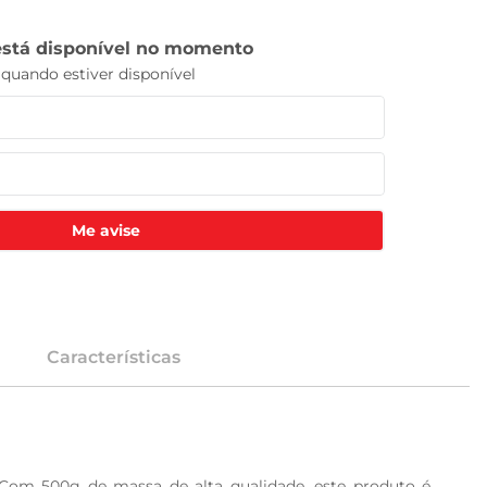
Me avise
Características
 Com 500g de massa de alta qualidade, este produto é 