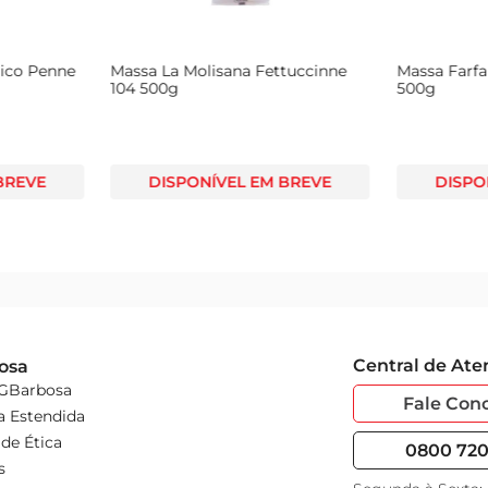
tuccinne
Massa Farfalle Adria Grano Duro
Massa Spag
500g
 BREVE
DISPONÍVEL EM BREVE
DISPO
Central de At
osa
 GBarbosa
Fale Con
a Estendida
de Ética
0800 720 
s