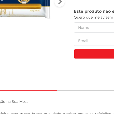
celular
ção na Sua Mesa

feita para quem busca qualidade e sabor em suas refeições.