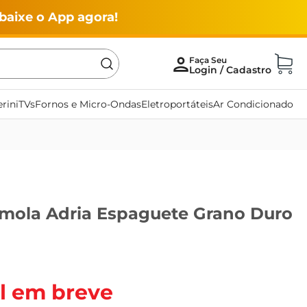
baixe o App agora!
rini
TVs
Fornos e Micro-Ondas
Eletroportáteis
Ar Condicionado
mola Adria Espaguete Grano Duro
l em breve