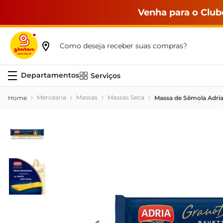
Venha para o Club
Como deseja receber suas compras?
Serviços
Mercearia
Massas
Massas Seca
Massa de Sêmola Adri