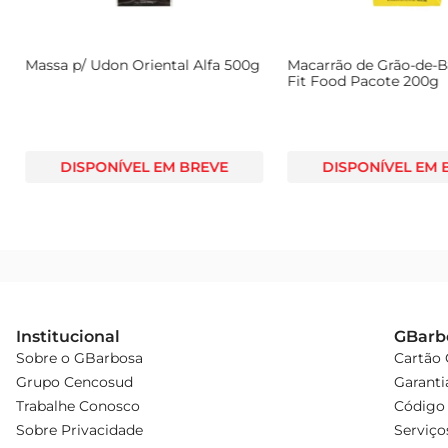
g
Macarrão de Grão-de-Bico Penne
Massa La Molisana Fet
Fit Food Pacote 200g
104 500g
DISPONÍVEL EM BREVE
DISPONÍVEL EM
Institucional
GBarb
Sobre o GBarbosa
Cartão
Grupo Cencosud
Garanti
Trabalhe Conosco
Código 
Sobre Privacidade
Serviço