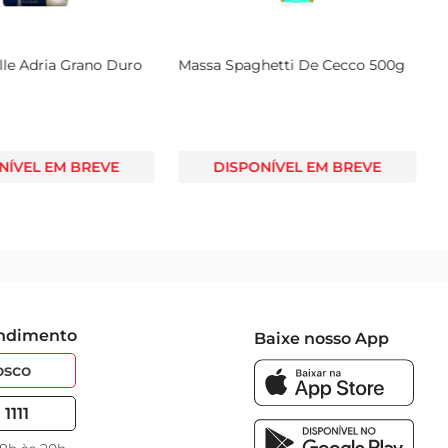
hetti De Cecco 500g
Macarrão Rustichella Tornarelli Al
Nero 500g
NÍVEL EM BREVE
DISPONÍVEL EM BREVE
endimento
Baixe nosso App
osco
1111