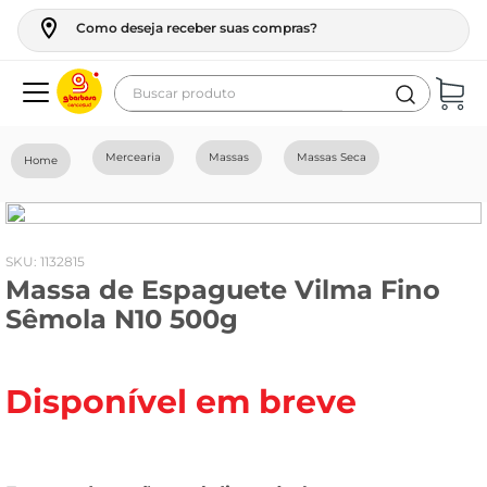
Como deseja receber suas compras?
Buscar produto
Termos mais buscados
Mercearia
Massas
Massas Seca
geladeira
maquina lavar
fogao
:
1132815
Massa de Espaguete Vilma Fino
café
Sêmola N10 500g
cerveja
frango
Disponível em breve
leite
vinho
leite pó