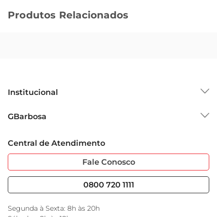
Produtos Relacionados
Institucional
Sobre o GBarbosa
GBarbosa
Grupo Cencosud
Trabalhe Conosco
Cartão GBarbosa
Central de Atendimento
Sobre Privacidade
Garantia Estendida
Portal do Fornecedo
Código de Ética
Fale Conosco
Nossas Lojas
Serviços
Cencosud Media
Blog GBarbosa
0800 720 1111
Black Friday
Encarte do Dia
Segunda à Sexta: 8h às 20h