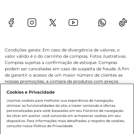
Condições gerais: Em caso de divergência de valores, o
valor válido é o do carrinho de compras. Fotos ilustrativas.
Compras sujeitas a confirmação de estoque. Compras
podem ser canceladas em caso de suspeita de fraude. A fim
de garantir o acesso de um maior número de clientes as
nossas promoções, a compra de produtos com preços
promocionais poderá ter sua quantidade limitada por
Cookies e Privacidade
cliente. Os preços, ofertas e condições são exclusivos para
o e-commerce e válidos durante o dia de hoje, podendo
Usamos cookies para melhorar sua experiência de navegação,
otimizar as funcionalidades do site, e trazer conteúdo e ofertas
sofrer alterações sem prévia notificação. Proibida a venda
personalizadas para você, baseadas em seu histórico de navegação.
de bebidas alcoólicas para menores de 18 anos, conforme
Ao clicar em aceitar, você concorda em armazenar cookies em seu
Lei n.º 8069/90, art. 81, inciso II (Estatuto da Criança e do
dispositivo. Para informações mais detalhadas a respeito de cookies,
Adolescente). Preços e condições exclusivos para o
consulte nossa Política de Privacidade.
www.gbarbosa.com.br
, podendo sofrer alterações sem