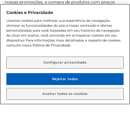
nossas promoções, a compra de produtos com preços
promocionais poderá ter sua quantidade limitada por
Cookies e Privacidade
cliente. Os preços, ofertas e condições são exclusivos para
o e-commerce e válidos durante o dia de hoje, podendo
Usamos cookies para melhorar sua experiência de navegação,
otimizar as funcionalidades do site, e trazer conteúdo e ofertas
sofrer alterações sem prévia notificação. Proibida a venda
personalizadas para você, baseadas em seu histórico de navegação.
de bebidas alcoólicas para menores de 18 anos, conforme
Ao clicar em aceitar, você concorda em armazenar cookies em seu
Lei n.º 8069/90, art. 81, inciso II (Estatuto da Criança e do
dispositivo. Para informações mais detalhadas a respeito de cookies,
Adolescente). Preços e condições exclusivos para o
consulte nossa Política de Privacidade.
www.gbarbosa.com.br
, podendo sofrer alterações sem
aviso prévio. O valor mínimo para as compras on-line é de
R$ 80,00.
Configurar privacidade
Rejeitar todos
© 2026 Copyright. Todos os direitos
reservados Gbarbosa.
Aceitar todos os cookies
Cencosud Brasil Comercial SA.CNPJ sob n° 39.346.861/0350-38 .
Sediada na Av. das Nações Unidas, 12.995, 21º andar, CEP:
04.578-000, Bairro Brooklin Paulista, na cidade de São Paulo -