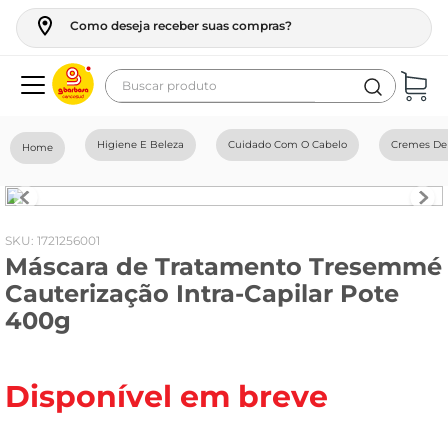
Como deseja receber suas compras?
Buscar produto
Termos mais buscados
Higiene E Beleza
Cuidado Com O Cabelo
Cremes De 
geladeira
maquina lavar
fogao
:
1721256001
Máscara de Tratamento Tresemmé
café
Cauterização Intra-Capilar Pote
cerveja
400g
frango
vinho
Disponível em breve
leite
tv