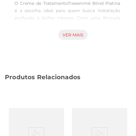
O Creme de TratamentoTresemmé Blind Platina 
é a escolha ideal para quem busca hidratação 
profunda e brilho intenso. Com uma fórmula 
desenvolvida especialmente para cabelos que 
precisam de cuidados extras, este creme 
VER MAIS
proporciona uma nutrição eficaz, deixando os fios 
macios e saudáveis. Ideal para uso semanal, ele 
ajuda a restaurar a vitalidade dos cabelos, 
tornandoos mais fáceis de pentear e com 
aparência renovada.

Produtos Relacionados
Tecnologia Avançada para Resultados Visíveis  

Este creme de tratamento conta com uma 
tecnologia inovadora que atua na fibra capilar, 
promovendo uma blindagem que protege os fios 
contra agressões externas. A combinação de 
ingredientes ativos ajuda a selar a umidade, 
garantindo que os cabelos permaneçam 
hidratados por mais tempo. Com isso, você 
notará uma diferença significativa na textura e no 