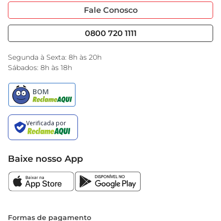
diferentes perfis capilares.
Portal do Fornecedo
Código de Ética
Fale Conosco
Nossas Lojas
Serviços
Cencosud Media
Blog GBarbosa
0800 720 1111
Black Friday
Encarte do Dia
Segunda à Sexta: 8h às 20h
Sábados: 8h às 18h
Baixe nosso App
Formas de pagamento