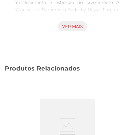
fortalecimento e estímulo do crescimento A 
Máscara de Tratamento Seda by Rayza Força e 
Crescimento ofereceuma fórmula 
cuidadosamente desenvolvida para atuar 
VER MAIS
diretamente na estrutura capilar, promovendo 
mais resistência e incentivando o 
desenvolvimento saudável dos fios. Ideal para 
incluir na rotina de cuidados, proporciona 
resultados efetivos para quem busca melhorara 
Produtos Relacionados
densidade e a força dos cabelos. Benefícios e 
aplicação Esta máscara capilar age 
profundamente, ajudando a restaurar a fibra 
capilar e a prevenir a quebra. Seu uso regular 
contribui para um aspecto mais cheio e vigoroso, 
com toque suave e aparência renovada. A textura 
facilita a aplicação e o espalhamento, facilitando 
a distribuição uniforme nos cabelos. Indicada 
para tratamentos frequentes, adaptase bem a 
diferentes tipos de cabelo, proporcionando 