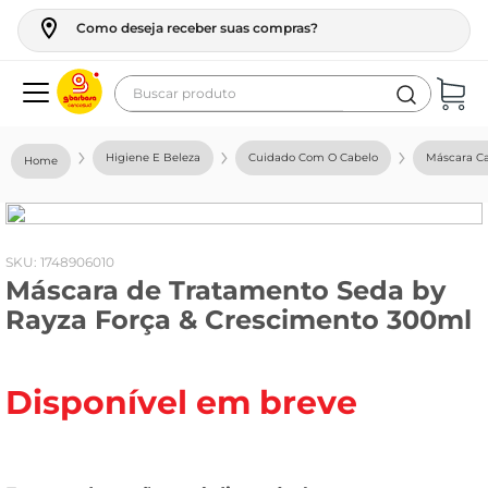
Como deseja receber suas compras?
Buscar produto
Termos mais buscados
Higiene E Beleza
Cuidado Com O Cabelo
Máscara Ca
geladeira
maquina lavar
fogao
:
1748906010
Máscara de Tratamento Seda by
café
Rayza Força & Crescimento 300ml
cerveja
frango
Disponível em breve
vinho
leite
tv