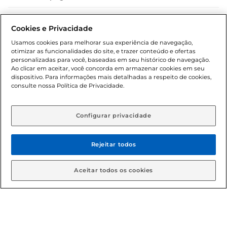
Dúvidas frequentes (FAQ)
Cookies e Privacidade
Política de troca e devolução
Usamos cookies para melhorar sua experiência de navegação,
otimizar as funcionalidades do site, e trazer conteúdo e ofertas
Política de entrega
personalizadas para você, baseadas em seu histórico de navegação.
Ao clicar em aceitar, você concorda em armazenar cookies em seu
dispositivo. Para informações mais detalhadas a respeito de cookies,
consulte nossa Política de Privacidade.
Configurar privacidade
Rejeitar todos
Condições gerais: Em caso de divergência de valores, o
valor válido é o do carrinho de compras. Fotos ilustrativas.
Aceitar todos os cookies
Compras sujeitas a confirmação de estoque. Compras
podem ser canceladas em caso de suspeita de fraude. A fim
de garantir o acesso de um maior número de clientes as
nossas promoções, a compra de produtos com preços
promocionais poderá ter sua quantidade limitada por