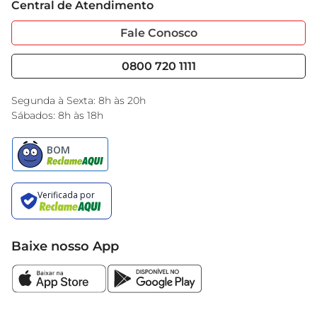
Central de Atendimento
Sobre Privacidade
Garantia Estendida
Portal do Fornecedo
Código de Ética
Fale Conosco
Nossas Lojas
Serviços
Cencosud Media
Blog GBarbosa
0800 720 1111
Black Friday
Encarte do Dia
Segunda à Sexta: 8h às 20h
Sábados: 8h às 18h
Baixe nosso App