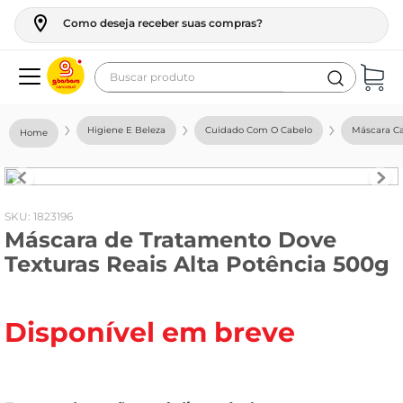
Como deseja receber suas compras?
Buscar produto
Termos mais buscados
Higiene E Beleza
Cuidado Com O Cabelo
Máscara Ca
geladeira
maquina lavar
fogao
:
1823196
Máscara de Tratamento Dove
café
Texturas Reais Alta Potência 500g
cerveja
frango
Disponível em breve
vinho
leite
tv