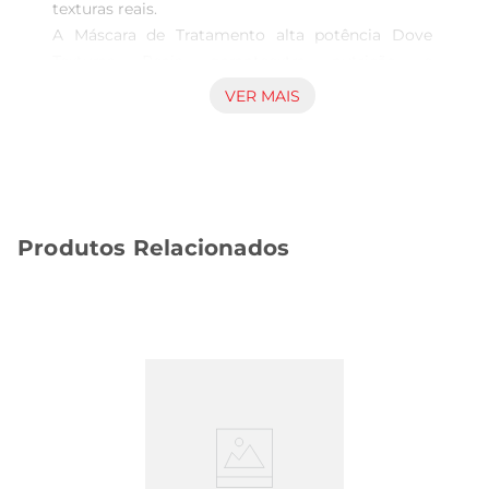
texturas reais.

A Máscara de Tratamento alta potência Dove 
Texturas Reais garanteextra nutrição e 
fortalecimento aos cabelos ondulados, cacheados 
VER MAIS
e crespos.

Creme de tratamento formulado com 94 de 
ingredientes de origem natural, sem parabenos, 
petrolatos e corantes, proporcionando nutrição e 
maciez a todo o tipo de curvaturas.

Produtos Relacionados
A máscara capilar Dove foi desenvolvida com 
ingredientes ativos concentrados, como o azeite 
de oliva, para nutrir e fortalecer profundamente 
os fios de cabelos ondulados, cacheados e 
crespos.

Criada para cabelos com curvaturas 2