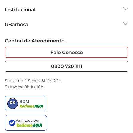
Institucional
Sobre o GBarbosa
GBarbosa
Grupo Cencosud
Trabalhe Conosco
Cartão GBarbosa
Central de Atendimento
Sobre Privacidade
Garantia Estendida
Portal do Fornecedo
Código de Ética
Fale Conosco
Nossas Lojas
Serviços
Cencosud Media
Blog GBarbosa
0800 720 1111
Black Friday
Encarte do Dia
Segunda à Sexta: 8h às 20h
Sábados: 8h às 18h