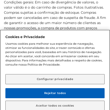
Condições gerais: Em caso de divergência de valores, o
valor válido é o do carrinho de compras. Fotos ilustrativas.
Compras sujeitas a confirmação de estoque. Compras
podem ser canceladas em caso de suspeita de fraude. A fim
de garantir o acesso de um maior número de clientes as
nossas promoções, a compra de produtos com preços
promocionais poderá ter sua quantidade limitada por
Cookies e Privacidade
cliente. Os preços, ofertas e condições são exclusivos para
o e-commerce e válidos durante o dia de hoje, podendo
Usamos cookies para melhorar sua experiência de navegação,
otimizar as funcionalidades do site, e trazer conteúdo e ofertas
sofrer alterações sem prévia notificação. Proibida a venda
personalizadas para você, baseadas em seu histórico de navegação.
de bebidas alcoólicas para menores de 18 anos, conforme
Ao clicar em aceitar, você concorda em armazenar cookies em seu
Lei n.º 8069/90, art. 81, inciso II (Estatuto da Criança e do
dispositivo. Para informações mais detalhadas a respeito de cookies,
Adolescente). Preços e condições exclusivos para o
consulte nossa Política de Privacidade.
www.gbarbosa.com.br
, podendo sofrer alterações sem
aviso prévio. O valor mínimo para as compras on-line é de
R$ 80,00.
Configurar privacidade
Rejeitar todos
© 2026 Copyright. Todos os direitos
reservados Gbarbosa.
Aceitar todos os cookies