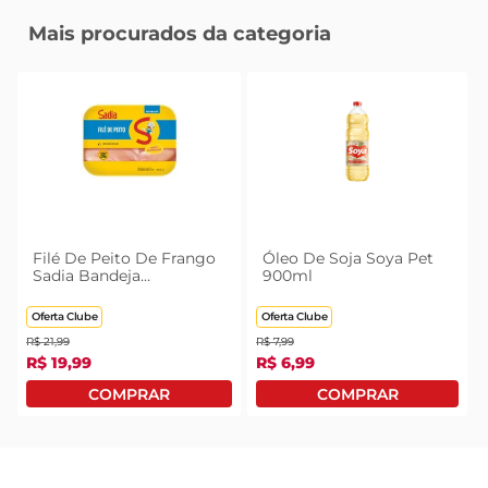
Mais procurados da categoria
Filé De Peito De Frango
Óleo De Soja Soya Pet
Sadia Bandeja
900ml
Congelado 1kg
Oferta Clube
Oferta Clube
R$
21
,
99
R$
7
,
99
R$
19
,
99
R$
6
,
99