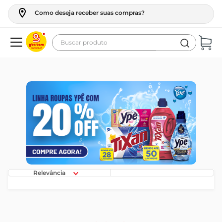
Como deseja receber suas compras?
Buscar produto
Termos mais buscados
geladeira
maquina lavar
fogao
café
cerveja
frango
Relevância
leite
vinho
leite pó