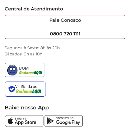
Trabalhe Conosco
Cartão GBarbosa
Central de Atendimento
Sobre Privacidade
Garantia Estendida
Portal do Fornecedo
Código de Ética
Fale Conosco
Nossas Lojas
Serviços
Cencosud Media
Blog GBarbosa
0800 720 1111
Black Friday
Encarte do Dia
Segunda à Sexta: 8h às 20h
Sábados: 8h às 18h
Baixe nosso App