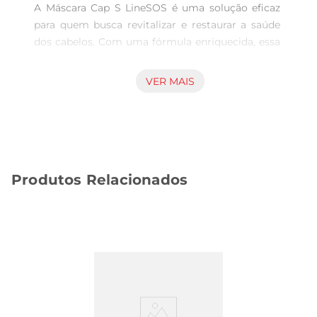
A Máscara Cap S LineSOS é uma solução eficaz 
para quem busca revitalizar e restaurar a saúde 
dos cabelos. Com uma fórmula enriquecida, essa 
máscara proporciona um tratamento intensivo, 
ideal para cabelos danificados por processos 
VER MAIS
químicos, calor excessivo ou agressões do dia a 
dia. Com 500g de produto, é perfeita para quem 
deseja um cuidado prolongado e eficaz.

Ingredientes Poderosos para Resultados Visíveis  

Esta máscara contém uma combinação de ativos 
Produtos Relacionados
que atuam profundamente na fibra capilar. Entre 
os principais ingredientes, destacamsea bomba 
de vitaminas, que nutre e repara os fios, e 
agentes hidratantes que promovem maciez e 
brilho. O uso regular da Máscara Cap S Line SOS 
ajuda a restaurar a elasticidade e a vitalidade dos 
cabelos, tornandoos mais saudáveis e bonitos.

Fácil Aplicação e Resultados Rápidos  

A aplicação da máscara é simples e prática. Após 