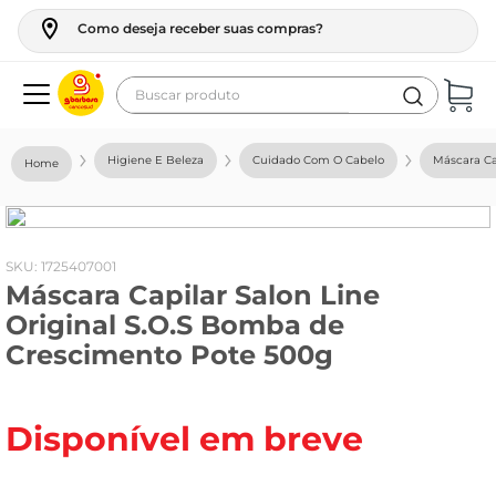
Como deseja receber suas compras?
Buscar produto
Termos mais buscados
Higiene E Beleza
Cuidado Com O Cabelo
Máscara Ca
geladeira
maquina lavar
fogao
:
1725407001
Máscara Capilar Salon Line
café
Original S.O.S Bomba de
cerveja
Crescimento Pote 500g
frango
leite
Disponível em breve
vinho
celular