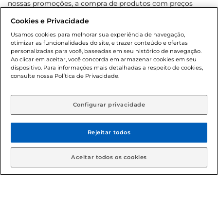
nossas promoções, a compra de produtos com preços
promocionais poderá ter sua quantidade limitada por
Cookies e Privacidade
cliente. Os preços, ofertas e condições são exclusivos para
o e-commerce e válidos durante o dia de hoje, podendo
Usamos cookies para melhorar sua experiência de navegação,
otimizar as funcionalidades do site, e trazer conteúdo e ofertas
sofrer alterações sem prévia notificação. Proibida a venda
personalizadas para você, baseadas em seu histórico de navegação.
de bebidas alcoólicas para menores de 18 anos, conforme
Ao clicar em aceitar, você concorda em armazenar cookies em seu
Lei n.º 8069/90, art. 81, inciso II (Estatuto da Criança e do
dispositivo. Para informações mais detalhadas a respeito de cookies,
Adolescente). Preços e condições exclusivos para o
consulte nossa Política de Privacidade.
www.gbarbosa.com.br
, podendo sofrer alterações sem
aviso prévio. O valor mínimo para as compras on-line é de
R$ 80,00.
Configurar privacidade
Rejeitar todos
© 2026 Copyright. Todos os direitos
reservados Gbarbosa.
Aceitar todos os cookies
Cencosud Brasil Comercial SA.CNPJ sob n° 39.346.861/0350-38 .
Sediada na Av. das Nações Unidas, 12.995, 21º andar, CEP:
04.578-000, Bairro Brooklin Paulista, na cidade de São Paulo -