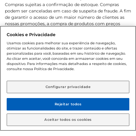
Compras sujeitas a confirmação de estoque. Compras
podem ser canceladas em caso de suspeita de fraude. A fim
de garantir o acesso de um maior número de clientes as
nossas promoções, a compra de produtos com preços
promocionais poderá ter sua quantidade limitada por
Cookies e Privacidade
cliente. Os preços, ofertas e condições são exclusivos para
o e-commerce e válidos durante o dia de hoje, podendo
Usamos cookies para melhorar sua experiência de navegação,
otimizar as funcionalidades do site, e trazer conteúdo e ofertas
sofrer alterações sem prévia notificação. Proibida a venda
personalizadas para você, baseadas em seu histórico de navegação.
de bebidas alcoólicas para menores de 18 anos, conforme
Ao clicar em aceitar, você concorda em armazenar cookies em seu
Lei n.º 8069/90, art. 81, inciso II (Estatuto da Criança e do
dispositivo. Para informações mais detalhadas a respeito de cookies,
Adolescente). Preços e condições exclusivos para o
consulte nossa Política de Privacidade.
www.gbarbosa.com.br
, podendo sofrer alterações sem
aviso prévio. O valor mínimo para as compras on-line é de
R$ 80,00.
Configurar privacidade
Rejeitar todos
© 2026 Copyright. Todos os direitos
reservados Gbarbosa.
Aceitar todos os cookies