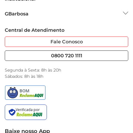
Sobre o GBarbosa
GBarbosa
Grupo Cencosud
Trabalhe Conosco
Cartão GBarbosa
Central de Atendimento
Sobre Privacidade
Garantia Estendida
Portal do Fornecedo
Código de Ética
Fale Conosco
Nossas Lojas
Serviços
Cencosud Media
Blog GBarbosa
0800 720 1111
Black Friday
Encarte do Dia
Segunda à Sexta: 8h às 20h
Sábados: 8h às 18h
Baixe nosso App