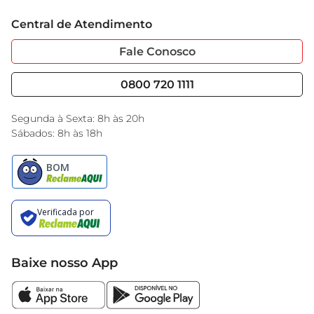
Trabalhe Conosco
Cartão GBarbosa
Central de Atendimento
Sobre Privacidade
Garantia Estendida
Portal do Fornecedo
Código de Ética
Fale Conosco
Nossas Lojas
Serviços
Cencosud Media
Blog GBarbosa
0800 720 1111
Black Friday
Encarte do Dia
Segunda à Sexta: 8h às 20h
Sábados: 8h às 18h
Baixe nosso App