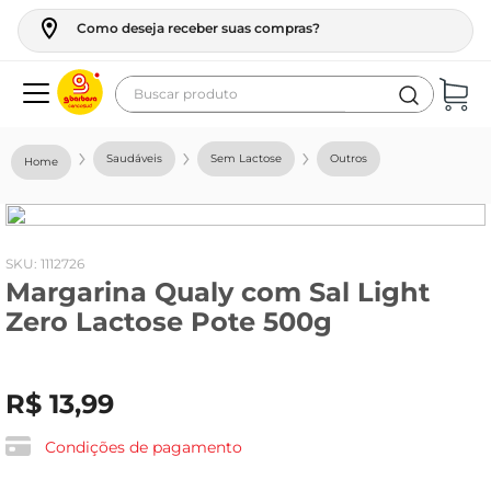
Como deseja receber suas compras?
Buscar produto
Termos mais buscados
Saudáveis
Sem Lactose
Outros
geladeira
maquina lavar
fogao
:
1112726
Margarina Qualy com Sal Light
café
Zero Lactose Pote 500g
cerveja
frango
R$
13
,
99
leite
vinho
Condições de pagamento
celular