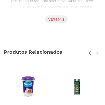
para quem busca uma alternativa saborosa e leve 
na hora de cozinhar ou preparar suas receitas 
favoritas. Com 500g, este produto é perfeito para 
o dia a dia, proporcionando um toque especial 
VER MAIS
em pães, bolos e pratos diversos. Sua fórmula 
sem lactose garante que pessoas com 
intolerância possam desfrutar de um sabor 
autêntico sem preocupações.

Textura cremosa e fácil de espalhar  

Produtos Relacionados
Com uma textura cremosa, a Margarina Qualy 
Zero Lactose se espalha facilmente, tornando a 
experiência de uso aindamais agradável. Seja no 
café da manhã, no lanche da tarde ou em 
preparações culinárias, ela se adapta 
perfeitamente, garantindo quecada refeição 
tenha um sabor inconfundível. Sua consistência 
permite que seja utilizada tanto em receitas frias 
quanto quentes, oferecendo versatilidade na 
cozinha.
