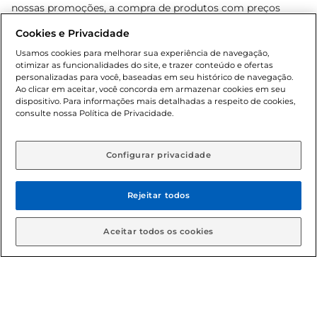
nossas promoções, a compra de produtos com preços
promocionais poderá ter sua quantidade limitada por
Cookies e Privacidade
cliente. Os preços, ofertas e condições são exclusivos para
o e-commerce e válidos durante o dia de hoje, podendo
Usamos cookies para melhorar sua experiência de navegação,
otimizar as funcionalidades do site, e trazer conteúdo e ofertas
sofrer alterações sem prévia notificação. Proibida a venda
personalizadas para você, baseadas em seu histórico de navegação.
de bebidas alcoólicas para menores de 18 anos, conforme
Ao clicar em aceitar, você concorda em armazenar cookies em seu
Lei n.º 8069/90, art. 81, inciso II (Estatuto da Criança e do
dispositivo. Para informações mais detalhadas a respeito de cookies,
Adolescente). Preços e condições exclusivos para o
consulte nossa Política de Privacidade.
www.gbarbosa.com.br
, podendo sofrer alterações sem
aviso prévio. O valor mínimo para as compras on-line é de
R$ 80,00.
Configurar privacidade
Rejeitar todos
© 2026 Copyright. Todos os direitos
reservados Gbarbosa.
Aceitar todos os cookies
Cencosud Brasil Comercial SA.CNPJ sob n° 39.346.861/0350-38 .
Sediada na Av. das Nações Unidas, 12.995, 21º andar, CEP: