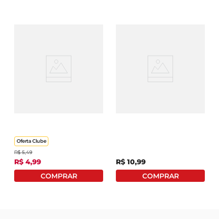
Margarina Cremosa
Margarina Delícia
Qualy Sadia Com Sal
Cremosa Com Sal 500g
250g
Oferta Clube
R$
5
,
49
R$
4
,
99
R$
10
,
99