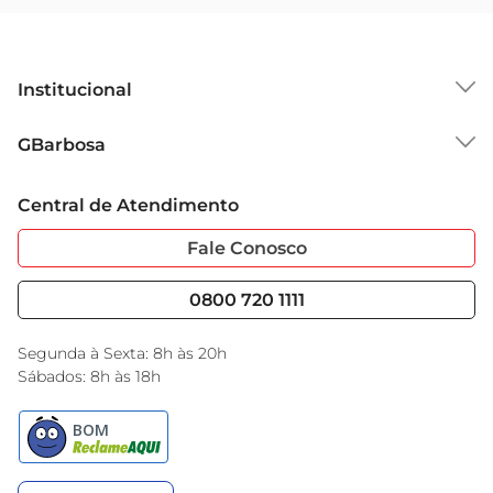
Institucional
Sobre o GBarbosa
GBarbosa
Grupo Cencosud
Trabalhe Conosco
Cartão GBarbosa
Central de Atendimento
Sobre Privacidade
Garantia Estendida
Portal do Fornecedo
Código de Ética
Fale Conosco
Nossas Lojas
Serviços
Cencosud Media
Blog GBarbosa
0800 720 1111
Black Friday
Encarte do Dia
Segunda à Sexta: 8h às 20h
Sábados: 8h às 18h