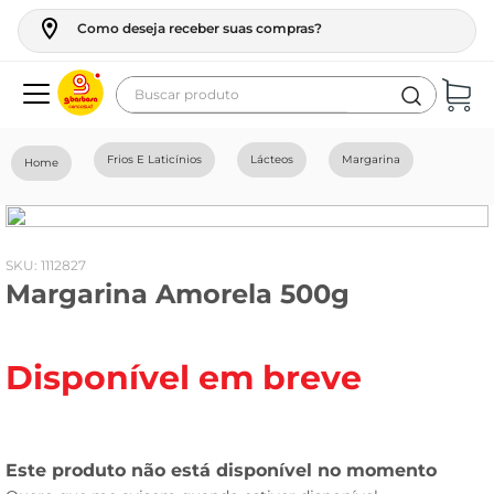
Como deseja receber suas compras?
Buscar produto
Termos mais buscados
Frios E Laticínios
Lácteos
Margarina
geladeira
maquina lavar
fogao
:
1112827
Margarina Amorela 500g
café
cerveja
Disponível em breve
frango
leite
vinho
leite pó